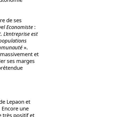
tre de ses
el Economiste
:
 L’entreprise est
populations
communauté
».
ie massivement et
rder ses marges
 prétendue
de Lepaon et
. Encore une
très positif et