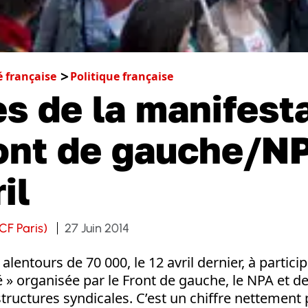
é française
Politique française
s de la manifest
ont de gauche/N
il
CF Paris)
27 Juin 2014
lentours de 70 000, le 12 avril dernier, à partici
té » organisée par le Front de gauche, le NPA et
structures syndicales. C’est un chiffre nettement