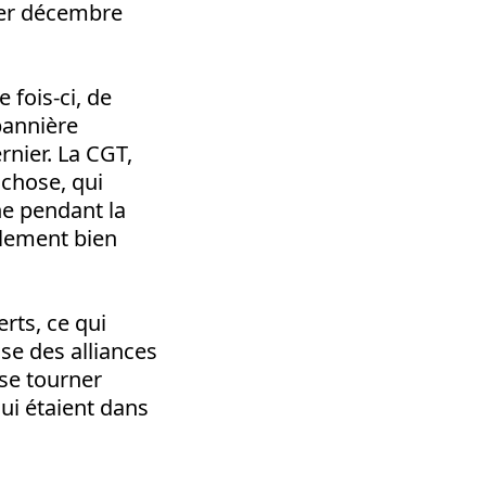
1er décembre
 fois-ci, de
 bannière
rnier. La CGT,
 chose, qui
he pendant la
alement bien
rts, ce qui
sse des alliances
 se tourner
qui étaient dans