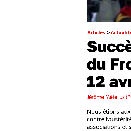
Articles
Actualit
Succè
du Fr
12 avr
Jérôme Métellus (P
Nous étions aux a
contre l’austéri
associations et 