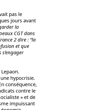
vait pas le
ques jours avant
garder la
drapeaux CGT dans
ance 2 dire : “la
nfusion et que
s s’engager
e Lepaon.
 une hypocrisie.
. En conséquence,
ndicats contre le
cialiste » et de
misme impuissant
’autonomie