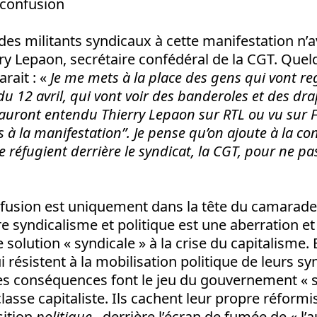
 confusion
 des militants syndicaux à cette manifestation n’a
ry Lepaon, secrétaire confédéral de la CGT. Quel
larait : «
Je me mets à la place des gens qui vont re
r du 12 avril, qui vont voir des banderoles et des 
 auront entendu Thierry Lepaon sur RTL ou vu sur Fr
 à la manifestation”. Je pense qu’on ajoute à la co
 réfugient derrière le syndicat, la CGT, pour ne pa
onfusion est uniquement dans la tête du camarad
re syndicalisme et politique est une aberration et
de solution « syndicale » à la crise du capitalisme
i résistent à la mobilisation politique de leurs sy
es conséquences font le jeu du gouvernement « so
 classe capitaliste. Ils cachent leur propre réfor
sition
politique
– derrière l’écran de fumée de « l