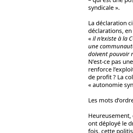
syndicale ».
La déclaration c
déclarations, e
«
il n’existe à l
une communauté 
doivent pouvoir 
N’est-ce pas une
renforce l’explo
de profit ? La c
« autonomie syn
Les mots d’ordr
Heureusement, d
ont déployé le d
fois, cette poli