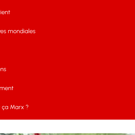
ient
ves mondiales
ons
ement
ça Marx ?