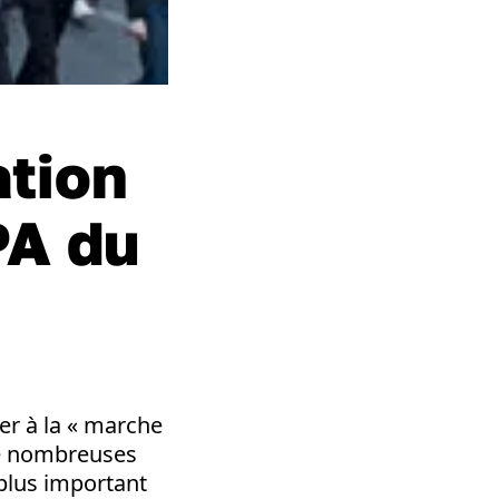
ation
PA du
per à la « marche
 de nombreuses
 plus important