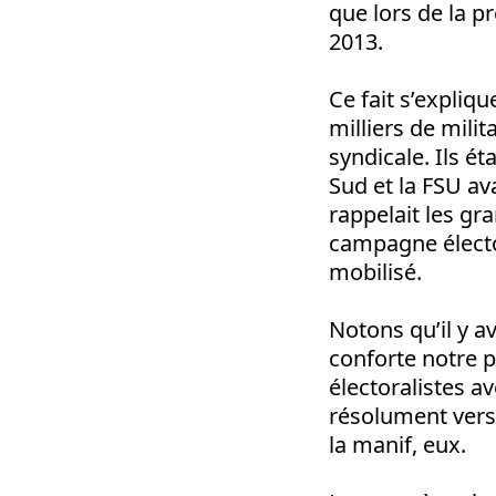
que lors de la 
2013.
Ce fait s’expliqu
milliers de mili
syndicale. Ils é
Sud et la FSU av
rappelait les gr
campagne électo
mobilisé.
Notons qu’il y a
conforte notre p
électoralistes a
résolument vers 
la manif, eux.