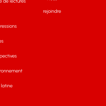
te de lectures
rejoindre
ressions
es
pectives
ironnement
latine