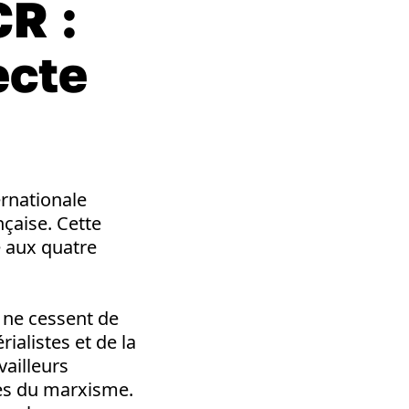
CR :
ecte
ernationale
nçaise. Cette
é aux quatre
s ne cessent de
ialistes et de la
vailleurs
ées du marxisme
.