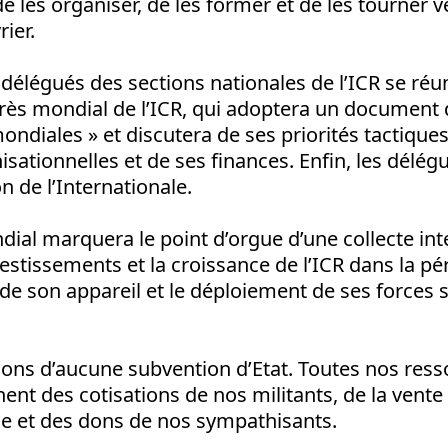
de les organiser, de les former et de les tourner v
ier.
délégués des sections nationales de l’ICR se réun
ès mondial de l’ICR
, qui adoptera un document 
ondiales » et discutera de ses priorités tactiques
ationnelles et de ses finances. Enfin, les délégu
n de l’Internationale.
ial marquera le point d’orgue d’une
collecte in
estissements et la croissance de l’ICR dans la pér
 son appareil et le déploiement de ses forces s
ns d’aucune subvention d’Etat
. Toutes nos res
nent des cotisations de nos militants, de la vente
ue et des dons de nos sympathisants.