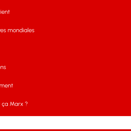
ient
ves mondiales
ons
ement
ça Marx ?