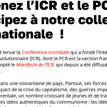
nez l’ICR et le P
cipez à notre coll
nationale !
st tenue la
Conférence mondiale
qui a fondé l’Int
utionnaire (ICR), dont le PCR est la section fra
opté le
Manifeste de l’ICR
, qui depuis a été diffus
.
 dans une soixantaine de pays.
Partout, ses force
mpact de la crise du capitalisme, des guerres impér
entale, un nombre croissant de jeunes et de tra
s les idées authentiques du communisme :
les id