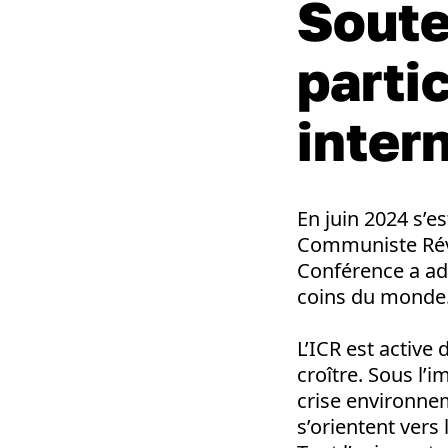
Soute
parti
inter
En juin 2024 s’e
Communiste Révol
Conférence a ad
coins du monde
L’ICR est active
croître
. Sous l’i
crise environnem
s’orientent ver