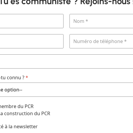
Tu es communiste ? Rejoins-nous 
tu connu ?
*
 membre du PCR
 la construction du PCR
té à la newsletter