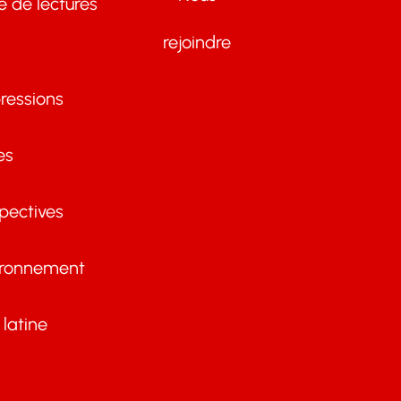
te de lectures
rejoindre
ressions
es
pectives
ironnement
latine