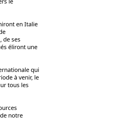
ers le
iront en Italie
de
, de ses
és éliront une
ternationale
qui
iode à venir, le
ur tous les
sources
 de notre