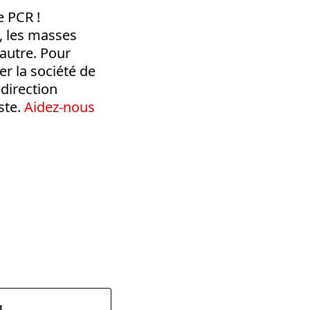
e PCR !
, les masses
’autre. Pour
er la société de
 direction
ste.
Aidez-nous
dly