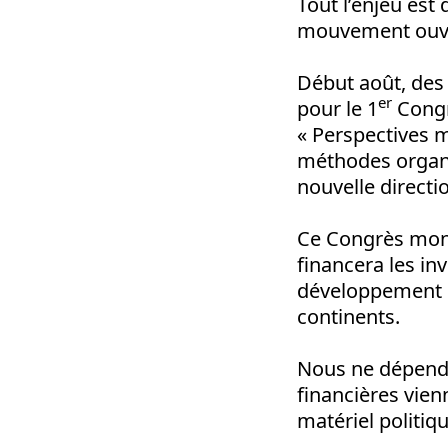
Tout l’enjeu est 
mouvement ouvr
Début août, des 
er
pour le
1
Congr
« Perspectives m
méthodes organis
nouvelle directio
Ce Congrès mond
financera les inv
développement de
continents.
Nous ne dépendo
financières vien
matériel politiq