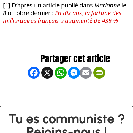
[
1
] D’après un article publié dans
Marianne
le
8 octobre dernier :
En dix ans, la fortune des
milliardaires français a augmenté de 439 %
Facebook
X
WhatsApp
Messenger
Email
PrintFrien
Tu es communiste ?
Rejoins-nous !