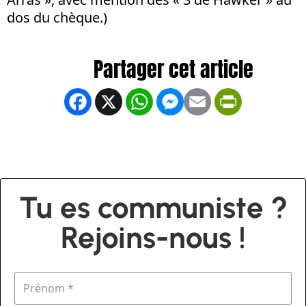
dos du chèque.)
Facebook
X
WhatsApp
Messenger
Email
PrintFrien
Tu es communiste ?
Rejoins-nous !