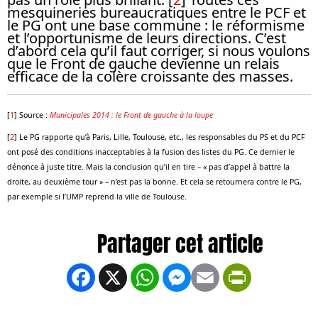
mesquineries bureaucratiques entre le PCF et
le PG ont une base commune : le réformisme
et l’opportunisme de leurs directions. C’est
d’abord cela qu’il faut corriger, si nous voulons
que le Front de gauche devienne un relais
efficace de la colère croissante des masses.
[
1
]
Source :
Municipales 2014 : le Front de gauche à la loupe
[
2
]
Le PG rapporte qu’à Paris, Lille, Toulouse, etc., les responsables du PS et du PCF
ont posé des conditions inacceptables à la fusion des listes du PG. Ce dernier le
dénonce à juste titre. Mais la conclusion qu’il en tire – « pas d’appel à battre la
droite, au deuxième tour » – n’est pas la bonne. Et cela se retournera contre le PG,
par exemple si l’UMP reprend la ville de Toulouse.
Facebook
X
WhatsApp
Messenger
Email
PrintFrien