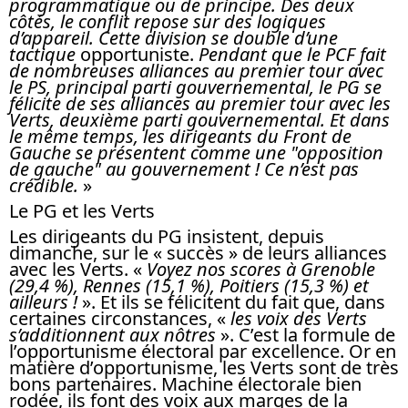
programmatique ou de principe. Des deux
côtés, le conflit repose sur des logiques
d’appareil. Cette division se double d’une
tactique
opportuniste.
Pendant que le PCF fait
de nombreuses alliances au premier tour avec
le PS, principal parti gouvernemental, le PG se
félicite de ses alliances au premier tour avec les
Verts, deuxième parti gouvernemental. Et dans
le même temps, les dirigeants du Front de
Gauche se présentent comme une "opposition
de gauche" au gouvernement ! Ce n’est pas
crédible.
»
Le PG et les Verts
Les dirigeants du PG insistent, depuis
dimanche, sur le « succès » de leurs alliances
avec les Verts. «
Voyez nos scores à Grenoble
(29,4 %), Rennes (15,1 %), Poitiers (15,3 %) et
ailleurs !
». Et ils se félicitent du fait que, dans
certaines circonstances, «
les voix des Verts
s’additionnent aux nôtres
». C’est la formule de
l’opportunisme électoral par excellence. Or en
matière d’opportunisme, les Verts sont de très
bons partenaires. Machine électorale bien
rodée, ils font des voix aux marges de la