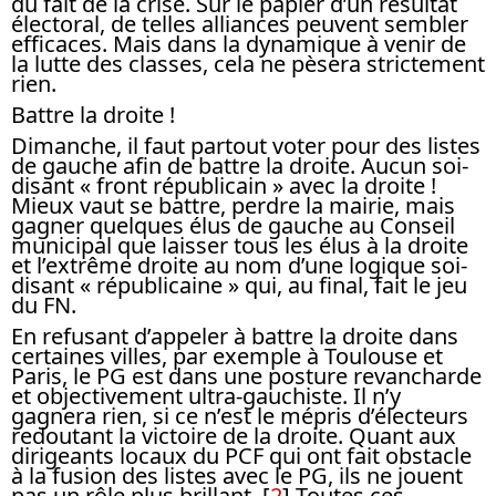
du fait de la crise. Sur le papier d’un résultat
électoral, de telles alliances peuvent sembler
efficaces. Mais dans la dynamique à venir de
la lutte des classes, cela ne pèsera strictement
rien.
Battre la droite !
Dimanche, il faut partout voter pour des listes
de gauche afin de battre la droite. Aucun soi-
disant « front républicain » avec la droite !
Mieux vaut se battre, perdre la mairie, mais
gagner quelques élus de gauche au Conseil
municipal que laisser tous les élus à la droite
et l’extrême droite au nom d’une logique soi-
disant « républicaine » qui, au final, fait le jeu
du FN.
En refusant d’appeler à battre la droite dans
certaines villes, par exemple à Toulouse et
Paris, le PG est dans une posture revancharde
et objectivement ultra-gauchiste. Il n’y
gagnera rien, si ce n’est le mépris d’électeurs
redoutant la victoire de la droite. Quant aux
dirigeants locaux du PCF qui ont fait obstacle
à la fusion des listes avec le PG, ils ne jouent
pas un rôle plus brillant.
[
2
]
Toutes ces