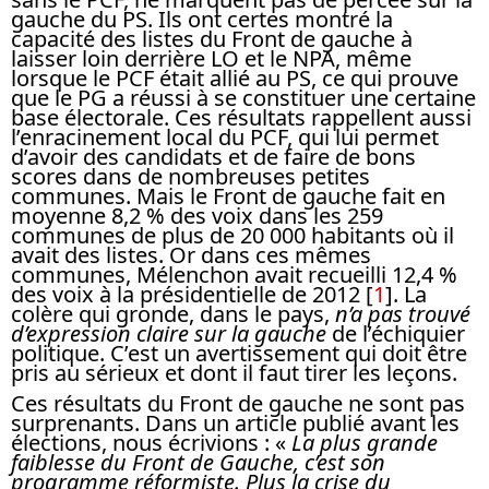
gauche du PS. Ils ont certes montré la
capacité des listes du Front de gauche à
laisser loin derrière LO et le NPA, même
lorsque le PCF était allié au PS, ce qui prouve
que le PG a réussi à se constituer une certaine
base électorale. Ces résultats rappellent aussi
l’enracinement local du PCF, qui lui permet
d’avoir des candidats et de faire de bons
scores dans de nombreuses petites
communes. Mais le Front de gauche fait en
moyenne 8,2 % des voix dans les 259
communes de plus de 20 000 habitants où il
avait des listes. Or dans ces mêmes
communes, Mélenchon avait recueilli 12,4 %
des voix à la présidentielle de 2012
[
1
]
. La
colère qui gronde, dans le pays,
n’a pas trouvé
d’expression claire sur la gauche
de l’échiquier
politique. C’est un avertissement qui doit être
pris au sérieux et dont il faut tirer les leçons.
Ces résultats du Front de gauche ne sont pas
surprenants. Dans un article publié avant les
élections, nous écrivions : «
La plus grande
faiblesse du Front de Gauche, c’est son
programme réformiste. Plus la crise du