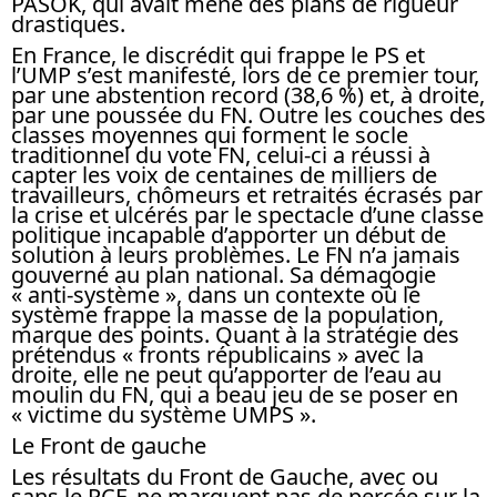
PASOK, qui avait mené des plans de rigueur
drastiques.
En France, le discrédit qui frappe le PS et
l’UMP s’est manifesté, lors de ce premier tour,
par une abstention record (38,6 %) et, à droite,
par une poussée du FN. Outre les couches des
classes moyennes qui forment le socle
traditionnel du vote FN, celui-ci a réussi à
capter les voix de centaines de milliers de
travailleurs, chômeurs et retraités écrasés par
la crise et ulcérés par le spectacle d’une classe
politique incapable d’apporter un début de
solution à leurs problèmes. Le FN n’a jamais
gouverné au plan national. Sa démagogie
« anti-système », dans un contexte où le
système frappe la masse de la population,
marque des points. Quant à la stratégie des
prétendus « fronts républicains » avec la
droite, elle ne peut qu’apporter de l’eau au
moulin du FN, qui a beau jeu de se poser en
« victime du système UMPS ».
Le Front de gauche
Les résultats du Front de Gauche, avec ou
sans le PCF, ne marquent pas de percée sur la