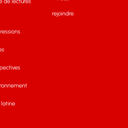
te de lectures
rejoindre
ressions
es
pectives
ironnement
latine