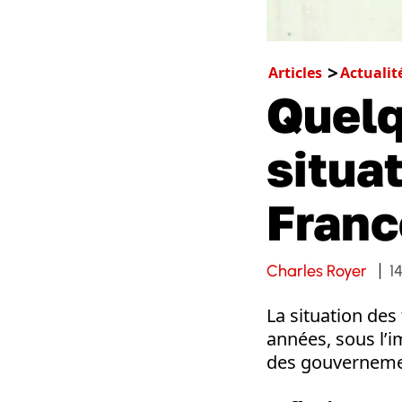
Articles
Actualit
Quelq
situa
Franc
Charles Royer
1
La situation des
années, sous l’i
des gouvernemen