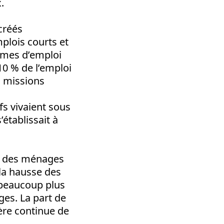
.
créés
plois courts et
rmes d’emploi
10 % de l’emploi
s missions
ifs vivaient sous
’établissait à
 % des ménages
 la hausse des
u beaucoup plus
ges. La part de
ère continue de