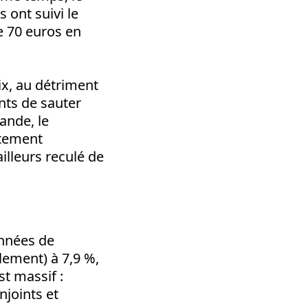
ont suivi le
e 70 euros en
ix, au détriment
ints de sauter
ande, le
rtement
illeurs reculé de
années de
llement) à 7,9 %,
st massif :
njoints et