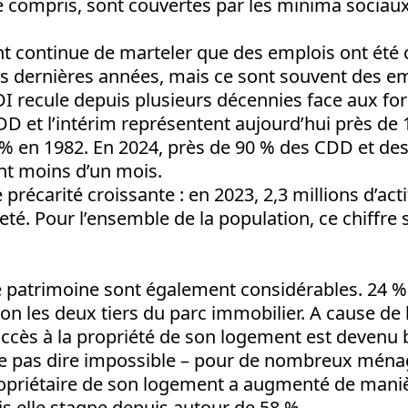
e compris, sont couvertes par les minima sociaux
 continue de marteler que des emplois ont été 
 dernières années, mais ce sont souvent des em
DI recule depuis plusieurs décennies face aux fo
CDD et l’intérim représentent aujourd’hui près de 
5 % en 1982. En 2024, près de 90 % des CDD et de
nt moins d’un mois.
 précarité croissante : en 2023, 2,3 millions d’act
eté. Pour l’ensemble de la population, ce chiffre s
de patrimoine sont également considérables. 24
on les deux tiers du parc immobilier. A cause de
l’accès à la propriété de son logement est deven
 ne pas dire impossible – pour de nombreux ména
ropriétaire de son logement a augmenté de mani
s elle stagne depuis autour de 58 %.