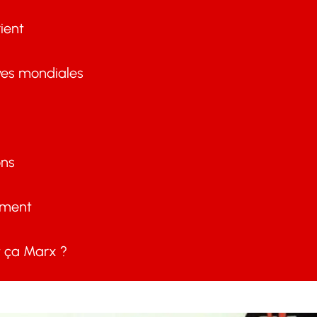
ient
ves mondiales
ons
ement
ça Marx ?