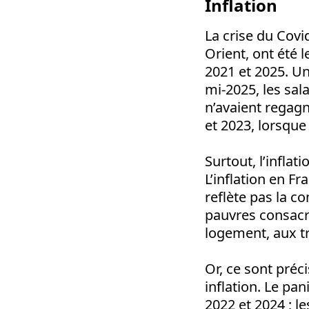
Inflation
La crise du Covi
Orient, ont été l
2021 et 2025. Un
mi-2025, les sala
n’avaient regagn
et 2023, lorsque 
Surtout, l’infla
L’inflation en F
reflète pas la 
pauvres consacr
logement, aux tr
Or, ce sont préc
inflation. Le p
2022 et 2024 ; l