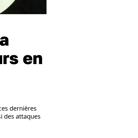
la
urs en
ces dernières
si des attaques