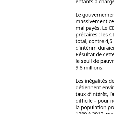
enfants à charg
Le gouvernement
massivement ces
mal payés. Le C
précaires : les 
total, contre 4,
d’intérim duraie
Résultat de cette
le seuil de pauvr
9,8 millions.
Les inégalités 
détiennent envir
taux d’intérêt, 
difficile – pour
la population p
1980 à 2010, mai