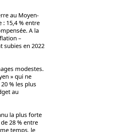
erre au Moyen-
e : 15,4 % entre
compensée. A la
flation –
nt subies en 2022
énages modestes.
yen » qui ne
20 % les plus
dget au
nu la plus forte
 de 28 % entre
même temps, le