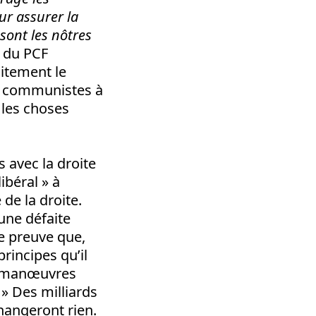
ur assurer la
 sont les nôtres
n du PCF
itement le
les communistes à
 les choses
 avec la droite
ibéral » à
 de la droite.
 une défaite
ne preuve que,
rincipes qu’il
es manœuvres
 » Des milliards
changeront rien.