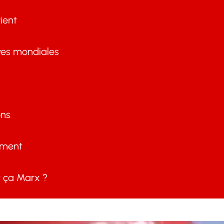
ient
ves mondiales
ons
ement
ça Marx ?