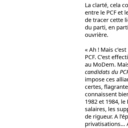
La clarté, cela
entre le PCF et 
de tracer cette l
du parti, en par
ouvrière.
« Ah ! Mais c’est
PCF. C’est effect
au MoDem. Mais 
candidats du PCF 
impose ces allia
certes, flagrant
connaissent bien
1982 et 1984, le
salaires, les su
de rigueur. A l’
privatisations…