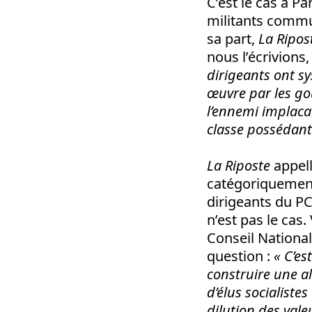
C’est le cas à Pa
militants commun
sa part,
La Ripos
nous l’écrivions,
dirigeants ont s
œuvre par les gou
l’ennemi implacabl
classe possédant
La Riposte
appell
catégoriquement 
dirigeants du PC
n’est pas le cas.
Conseil National 
question :
« C’es
construire une a
d’élus socialiste
dilution des vale