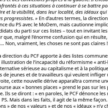
rontés à ces situations à continuer à se battre po
re et la visibilité, dans leur localité, des idéaux qui
es progressistes. »
En d’autres termes, la directio
ance du PS avec le MoDem, mais cautionne implic
idats du parti sur ces listes – tout en invitant 
ur que, malgré l’énorme confusion qui en résulte,
 »… Non, vraiment, les choses ne sont pas claires !
a direction du PCF apporte à des listes communes
illustration de l’incapacité du réformisme « anti-l
ernative sérieuse au capitalisme et à la politique
 de jeunes et de travailleurs qui veulent infliger
droite, cette nouvelle dérive apparaîtra comme u
course aux « bonnes places » prend le pas sur les p
. Ils se diront : « en paroles, le PCF dénonce l
 PS. Mais dans les faits, il agit de la même façon.
ons » de nos « valeurs » et de nos « idéaux » n’y 