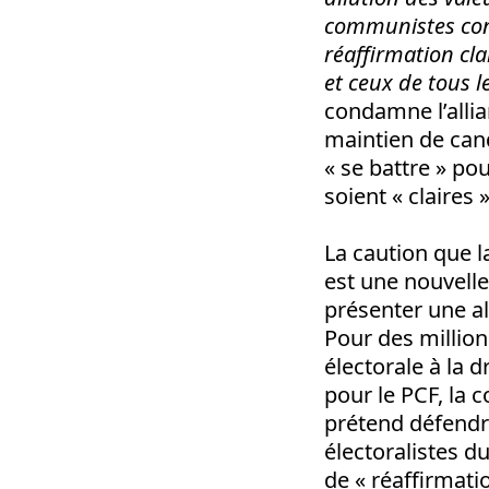
communistes conf
réaffirmation clai
et ceux de tous l
condamne l’alli
maintien de cand
« se battre » po
soient « claires
La caution que l
est une nouvelle 
présenter une alt
Pour des millions
électorale à la 
pour le PCF, la 
prétend défendre
électoralistes du
de « réaffirmati