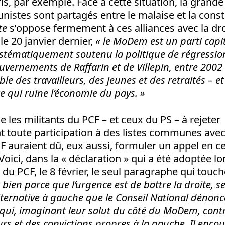
ris, par exemple. Face à cette situation, la grand
istes sont partagés entre le malaise et la const
te
s’oppose fermement à ces alliances avec la d
 le 20 janvier dernier,
« le MoDem est un parti capit
ystématiquement soutenu la politique de régressio
vernements de Raffarin et de Villepin, entre 2002 e
e des travailleurs, des jeunes et des retraités – et 
e qui ruine l’économie du pays. »
e les militants du PCF – et ceux du PS – à rejeter
toute participation à des listes communes avec 
F auraient dû, eux aussi, formuler un appel en ce
 Voici, dans la « déclaration » qui a été adoptée l
du PCF, le 8 février, le seul paragraphe qui touch
t bien parce que l’urgence est de battre la droite, s
lternative à gauche que le Conseil National déno
s qui, imaginant leur salut du côté du MoDem, cont
urs et des convictions propres à la gauche. Il enco