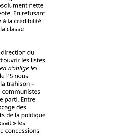
bsolument nette
vote. En refusant
à la crédibilité
la classe
 direction du
’ouvrir les listes
ien n’oblige les
 le PS nous
la trahison –
nts communistes
 parti. Entre
locage des
s de la politique
sait » les
de concessions