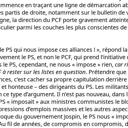
 commence en traçant une ligne de démarcation a
les partis de droite, notamment sur le bulletin de 
igne, la direction du PCF porte gravement atteinte 
ticulier parmi les couches les plus conscientes de 
 le PS qui nous impose ces alliances ! », répond la
ivement le PS, et non le PCF, qui prend l’initiative d
le PS, cependant, ne nous « impose » rien,
car r
à rester sur les listes en question
. Prétendre que
nces, c’est cacher sa propre capitulation derrière 
e et honteuse – des dirigeants du PS. Les milita
 ce type d’argument. Il n’est pas nouveau, dans le
 PS « imposait » aux ministres communistes le b
ppressions d’emplois massives et les autres aspect
époque du gouvernement Jospin, le PS nous « impo
 Au fil de années, de compromis en compromis, 