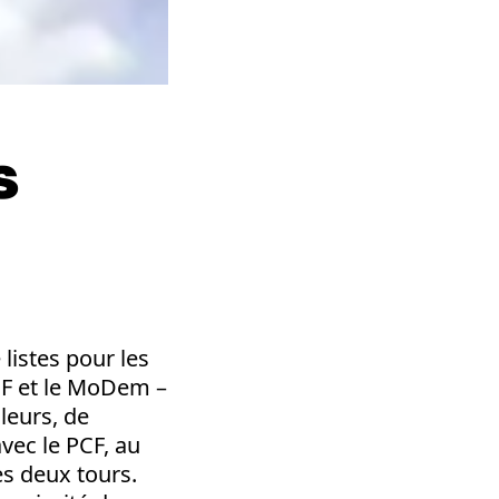
s
listes pour les
PCF et le MoDem –
leurs, de
vec le PCF, au
es deux tours.