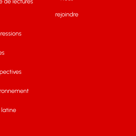
te de lectures
rejoindre
ressions
es
pectives
ironnement
latine