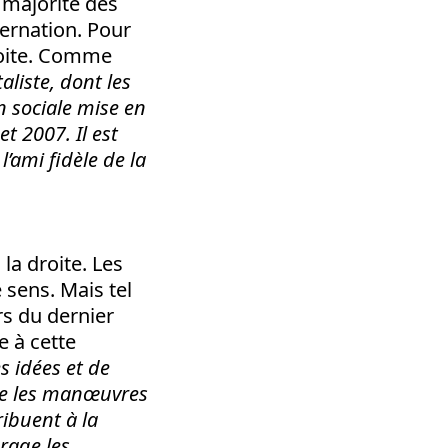
e majorité des
ernation. Pour
roite. Comme
aliste, dont les
n sociale mise en
t 2007. Il est
l’ami fidèle de la
la droite. Les
 sens. Mais tel
ors du dernier
e à cette
es idées et de
nce les manœuvres
ribuent à la
urage les