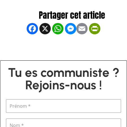
Facebook
X
WhatsApp
Messenger
Email
PrintFrien
Tu es communiste ?
Rejoins-nous !