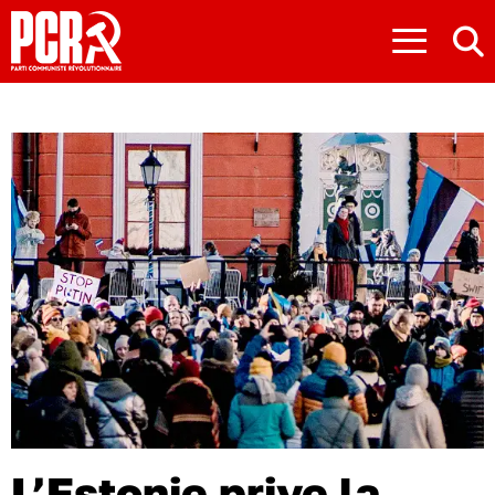
≡
L’Estonie prive la