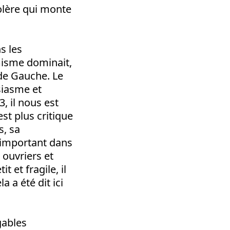
olère qui monte
s les
misme dominait,
 de Gauche. Le
siasme et
, il nous est
st plus critique
s, sa
 important dans
 ouvriers et
t et fragile, il
 a été dit ici
gables