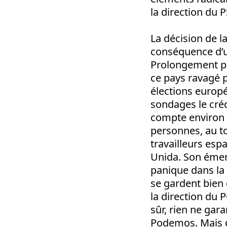
la direction du 
La décision de l
conséquence d’u
Prolongement po
ce pays ravagé p
élections europée
sondages le créd
compte environ 
personnes, au t
travailleurs esp
Unida. Son émer
panique dans la 
se gardent bien 
la direction du 
sûr, rien ne gar
Podemos. Mais da