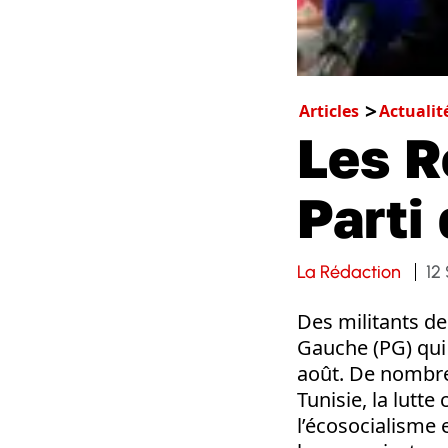
Articles
Actualit
Les 
Parti
La Rédaction
12
Des militants d
Gauche (PG) qui 
août. De nombreu
Tunisie, la lutt
l’écosocialisme 