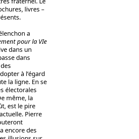
ès fraternel. Le
chures, livres –
résents.
Mélenchon a
ement pour la VIe
ive dans un
mpasse dans
 des
adopter à l’égard
e la ligne. En se
es électorales
 De même, la
t, est le pire
ctuelle. Pierre
outeront
ra encore des
es illusions sur