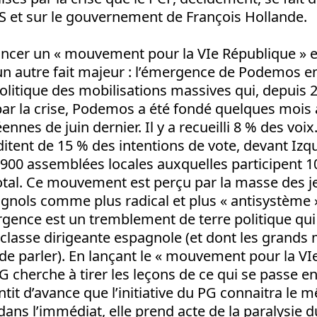
PS et sur le gouvernement de François Hollande.
ancer un « mouvement pour la VIe République » e
n autre fait majeur : l’émergence de Podemos e
litique des mobilisations massives qui, depuis 
ar la crise, Podemos a été fondé quelques mois 
nnes de juin dernier. Il y a recueilli 8 % des voi
itent de 15 % des intentions de vote, devant Izqu
900 assemblées locales auxquelles participent 1
otal. Ce mouvement est perçu par la masse des j
agnols comme plus radical et plus « antisystème 
gence est un tremblement de terre politique qui
classe dirigeante espagnole (et dont les grands 
de parler). En lançant le « mouvement pour la VI
PG cherche à tirer les leçons de ce qui se passe e
antit d’avance que l’initiative du PG connaitra le
ns l’immédiat, elle prend acte de la paralysie d