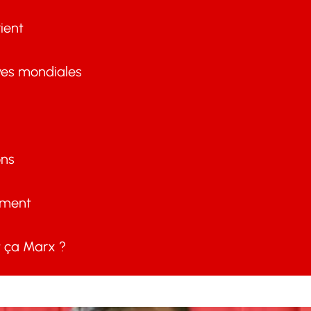
ient
ves mondiales
ons
ement
ça Marx ?