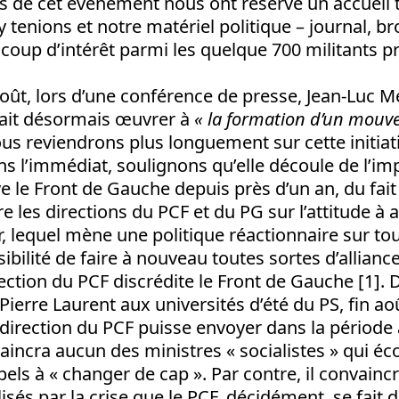
s de cet événement nous ont réservé un accueil tr
 tenions et notre matériel politique – journal, bro
coup d’intérêt parmi les quelque 700 militants p
oût, lors d’une conférence de presse, Jean-Luc 
llait désormais œuvrer à
« la formation d’un mouv
ous reviendrons plus longuement sur cette initiat
ans l’immédiat, soulignons qu’elle découle de l’i
ve le Front de Gauche depuis près d’un an, du fait
e les directions du PCF et du PG sur l’attitude à 
, lequel mène une politique réactionnaire sur tout
ibilité de faire à nouveau toutes sortes d’allianc
irection du PCF discrédite le Front de Gauche [1].
Pierre Laurent aux universités d’été du PS, fin aoû
irection du PCF puisse envoyer dans la période a
aincra aucun des ministres « socialistes » qui éc
els à « changer de cap ». Par contre, il convainc
sés par la crise que le PCF, décidément, se fait d