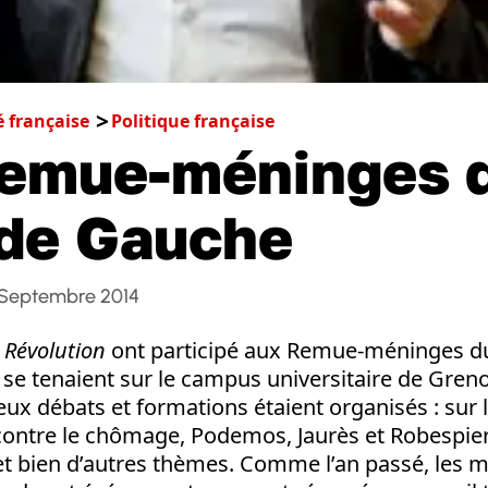
é française
Politique française
Remue-méninges 
 de Gauche
 Septembre 2014
e
Révolution
ont participé aux Remue-méninges du
se tenaient sur le campus universitaire de Greno
x débats et formations étaient organisés : sur la
e contre le chômage, Podemos, Jaurès et Robespier
et bien d’autres thèmes. Comme l’an passé, les mi