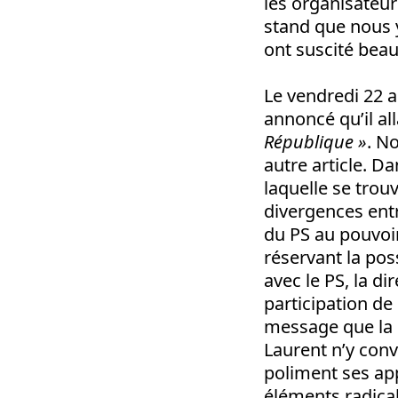
les organisateur
stand que nous y
ont suscité beau
Le vendredi 22 a
annoncé qu’il a
République »
. N
autre article. D
laquelle se trou
divergences entr
du PS au pouvoir
réservant la poss
avec le PS, la d
participation de 
message que la d
Laurent n’y conv
poliment ses app
éléments radicali