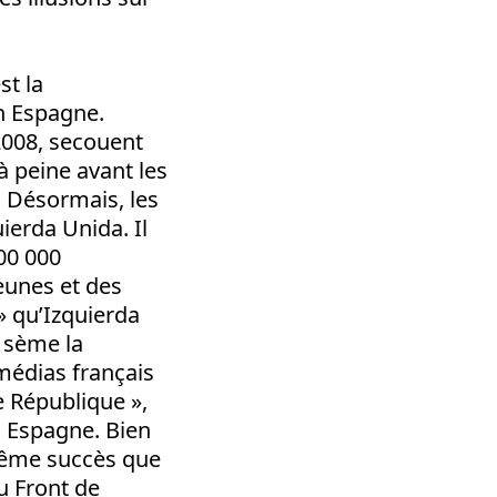
st la
n Espagne.
2008, secouent
à peine avant les
x. Désormais, les
ierda Unida. Il
00 000
eunes et des
» qu’Izquierda
 sème la
médias français
e République »,
n Espagne. Bien
 même succès que
u Front de