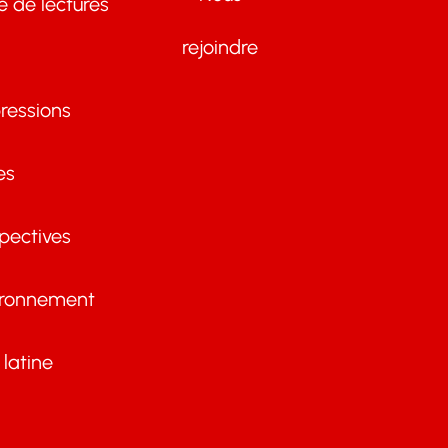
te de lectures
rejoindre
ressions
es
pectives
ironnement
latine