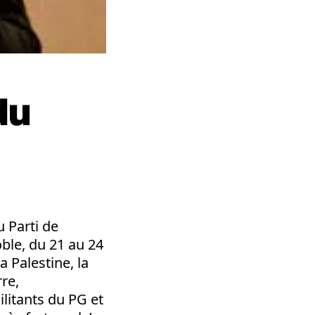
du
 Parti de
ble, du 21 au 24
 Palestine, la
re,
litants du PG et