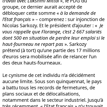
travail avec Lakshmi Mittal
», le PDG du
groupe, ce dernier aurait accepté de
débloquer cette somme «
à la demande de
l’Etat français
» – comprenez : sur injonction de
Nicolas Sarkozy. Et le président d’ajouter : «
Je
vous rappelle que Florange, c’est 2 667 salariés
dont 500 en situation de perdre leur emploi si le
haut-fourneau ne repart pas
». Sarkozy
prétend (à tort) qu’une partie des 17 millions
d’euros sera mobilisée afin de relancer l’un
des deux hauts-fourneaux.
Le cynisme de cet individu n’a décidément
aucune limite. Sous son quinquennat, le pays
a battu tous les records de fermetures, de
plans sociaux et de délocalisations,
notamment dans le secteur industriel. Jusqu’à
très récemment, « l’Etat français » n’y trouvait