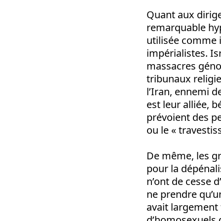
Quant aux dirige
remarquable hyp
utilisée comme 
impérialistes. Is
massacres génoc
tribunaux religi
l’Iran, ennemi d
est leur alliée,
prévoient des pe
ou le « travesti
De même, les gr
pour la dépénal
n’ont de cesse 
ne prendre qu’u
avait largement 
d’homosexuels da