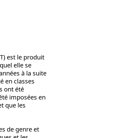
) est le produit
uel elle se
années à la suite
té en classes
s ont été
 été imposées en
t que les
es de genre et
ues et les