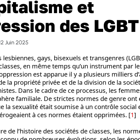
pitalisme et
ression des LGBT
12 Juin 2025
s lesbiennes, gays, bisexuels et transgenres (LGBT
 classes, en même temps qu’un instrument par leq
oppression est apparue il y a plusieurs milliers d’
e la propriété privée et de la division de la socié
istes. Dans le cadre de ce processus, les femme
phère familiale. De strictes normes de genre ont
a sexualité était soumise à un contrôle social e
érogeaient à ces normes étaient opprimées. [
1
]
re de l’histoire des sociétés de classes, les norm
t connu de nombreuses évolutions, selon les époq