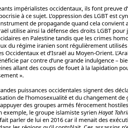
ants impérialistes occidentaux, ils font preuve d
ocrisie à ce sujet. L’oppression des LGBT est c
instrument de propagande quand cela convient a
raël utilise ainsi la défense des droits LGBT pour j
idaires en Palestine tandis que les crimes ho
eux du régime iranien sont régulièrement utilisé
es Occidentaux et d’Israël au Moyen-Orient. L’Ara
 bénéficie par contre d’une grande indulgence – bie
ines allant des coups de fouet à la lapidation po
ssement ».
andes puissances occidentales signent des décl
isation de l’homosexualité et du changement de 
d’appuyer des groupes armés férocement hostile
n exemple, le groupe islamiste syrien
Hayat Tahri
fait parler de lui en 2016 car il menait des exécu
ns les régions qu’il contrôlait. Ces assassins n’