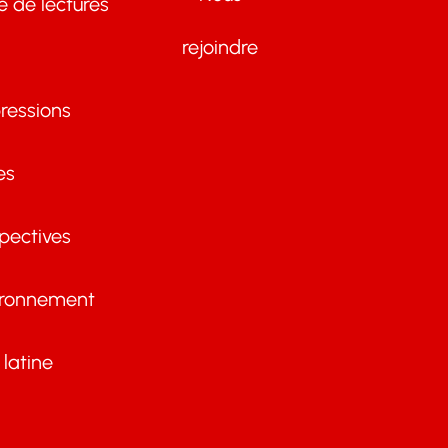
te de lectures
rejoindre
ressions
es
pectives
ironnement
latine