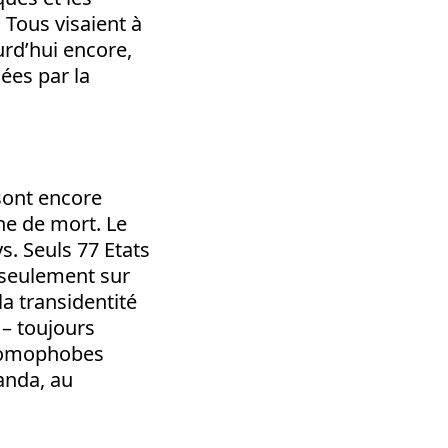
. Tous visaient à
urd’hui encore,
sées par la
sont encore
ne de mort. Le
. Seuls 77 Etats
4 seulement sur
a transidentité
 – toujours
 homophobes
anda, au