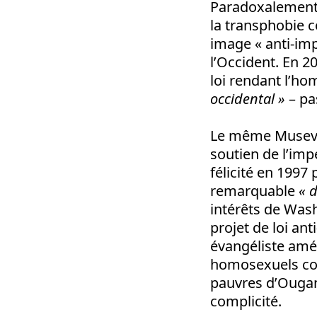
Paradoxalement, 
la transphobie
image « anti-imp
l’Occident. En 2
loi rendant l’h
occidental »
– pa
Le même Museven
soutien de l’imp
félicité en 1997
remarquable
« 
intérêts de Was
projet de loi ant
évangéliste améri
homosexuels co
pauvres d’Ougan
complicité.