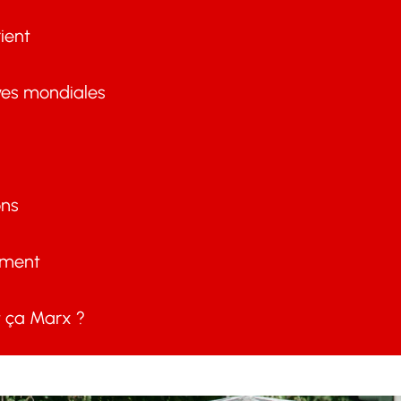
ient
ves mondiales
ons
ement
ça Marx ?