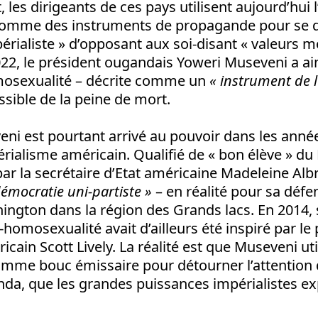
les dirigeants de ces pays utilisent aujourd’hui
 comme des instruments de propagande pour se 
érialiste » d’opposant aux soi-disant « valeurs m
022, le président ougandais Yoweri Museveni a ain
omosexualité – décrite comme un
« instrument de l
ssible de la peine de mort.
i est pourtant arrivé au pouvoir dans les année
érialisme américain. Qualifié de « bon élève » du F
 par la secrétaire d’Etat américaine Madeleine Alb
démocratie uni-partiste »
– en réalité pour sa défe
hington dans la région des Grands lacs. En 2014,
i-homosexualité avait d’ailleurs été inspiré par le
cain Scott Lively. La réalité est que Museveni uti
mme bouc émissaire pour détourner l’attention
da, que les grandes puissances impérialistes exp