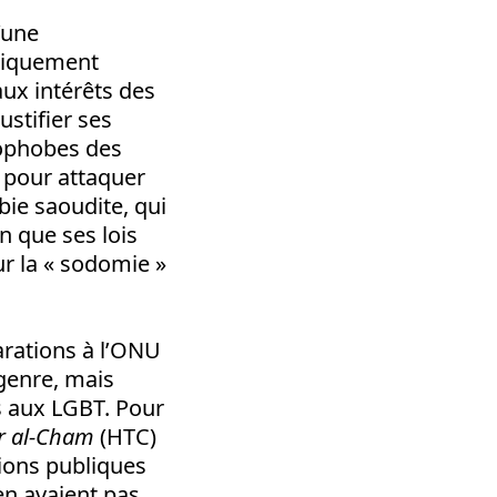
’une
yniquement
ux intérêts des
ustifier ses
mophobes des
s pour attaquer
bie saoudite, qui
n que ses lois
ur la « sodomie »
arations à l’ONU
genre, mais
s aux LGBT. Pour
r al-Cham
(HTC)
tions publiques
en avaient pas