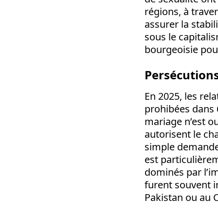
régions, à traver
assurer la stabi
sous le capitalis
bourgeoisie pour 
Persécutions
En 2025, les re
prohibées dans 6
mariage n’est o
autorisent le ch
simple demande. 
est particulière
dominés par l’i
furent souvent 
Pakistan ou au