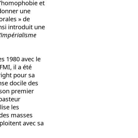
 l’homophobie et
donner une
orales » de
si introduit une
’impérialisme
s 1980 avec le
MI, il a été
right pour sa
nse docile des
 son premier
 pasteur
lise les
 des masses
loitent avec sa