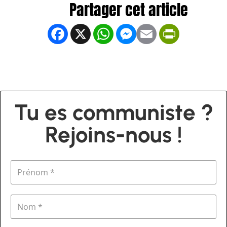
Facebook
X
WhatsApp
Messenger
Email
PrintFrien
Tu es communiste ?
Rejoins-nous !