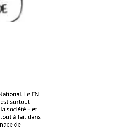
 National. Le FN
’est surtout
a société – et
 tout à fait dans
enace de