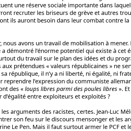
tuent une réserve sociale importante dans laquell
rront recruter les briseurs de grève et autres tr
ont ils auront besoin dans leur combat contre la 
r, nous avons un travail de mobilisation à mener
 a démontré l’énorme potentiel qui existe à cet 
urtout du travail sur le plan des idées et du pr
 aux prétendues « valeurs républicaines » ne ser
sa république, il n’y a ni liberté, ni égalité, ni fra
r reprendre l’expression du communiste alleman
sont des «
loups libres parmi des poules libres
». E
ir d’égalité entre exploiteurs et exploités ?
 les arguments des racistes, certes. Jean-Luc Mé
ntrer son feu sur le discours mensonger et les 
rine Le Pen. Mais il faut surtout armer le PCF et l