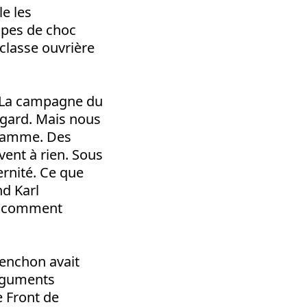
e les
oupes de choc
classe ouvrière
. La campagne du
égard. Mais nous
ogramme. Des
vent à rien. Sous
ternité. Ce que
d Karl
t comment
lenchon avait
arguments
e Front de