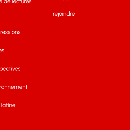
te de lectures
rejoindre
ressions
es
pectives
ironnement
latine