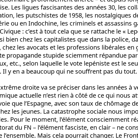
aise. Les ligues fascisantes des années 30, les co
tion, les putschistes de 1958, les nostalgiques d
érie ou en Indochine, les criminels et assassins g
Civique : c’est à tout cela que se rattache le « Le
i bien chez les capitalistes que dans la police, d
 chez les avocats et les professions libérales en
tte propagande stupide sciemment répandue par 
, etc., selon laquelle le vote lepéniste est le seul
». Il y en a beaucoup qui ne souffrent pas du tout.
xtrême droite va se préciser dans les années à ve
mique actuelle n’est rien à côté de ce qui nous a
oie que l’Espagne, avec son taux de chômage de
ez les jeunes. La catastrophe sociale nous impo
les. Pour le moment, l’élément consciemment réa
ctorat du FN – l’élément fasciste, en clair – ne con
de l’ensemble. Mais cela pourrait changer. Le Fron