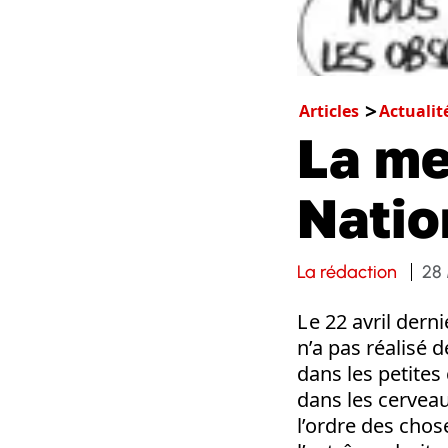
Articles
Actualit
La me
Natio
La rédaction
28 
L e 22 avril dern
n’a pas réalisé d
dans les petites
dans les cerveaux
l’ordre des cho