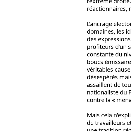
l’extrême droite
réactionnaires, n
L’ancrage élector
domaines, les id
des expressions 
profiteurs d’un 
constante du ni
boucs émissaires
véritables cause
désespérés mais
assaillent de to
nationaliste du 
contre la « menac
Mais cela n’expl
de travailleurs 
une tradition r