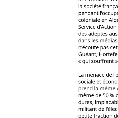
la société franç
pendant l’occupa
coloniale en Alg
Service d’Action 
des adeptes auss
dans les médias,
n’écoute pas ce
Guéant, Hortefeux
« qui souffrent 
La menace de l’e
sociale et écono
prend la même v
même de 50 % ch
dures, implacab
militant de l’éle
petite fraction 