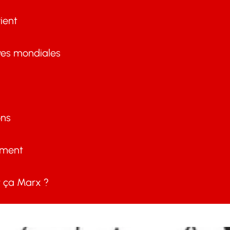
ient
ves mondiales
ons
ement
ça Marx ?