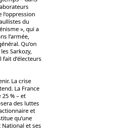
llaborateurs
e l’oppression
aullistes du
pénisme », qui a
ans l’armée,
 général. Qu’on
les Sarkozy,
 fait d’électeurs
nir. La crise
ttend. La France
 25 % – et
sera des luttes
ctionnaire et
stitue qu’une
t National et ses