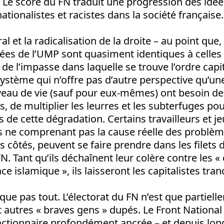
. Le score du FN traduit une progression des idée
ationalistes et racistes dans la société française.
al et la radicalisation de la droite – au point que
ées de l’UMP sont quasiment identiques à celles
de l’impasse dans laquelle se trouve l’ordre capit
système qui n’offre pas d’autre perspective qu’u
veau de vie (sauf pour eux-mêmes) ont besoin de
, de multiplier les leurres et les subterfuges pou
s de cette dégradation. Certains travailleurs et j
 ne comprenant pas la cause réelle des problème
us côtés, peuvent se faire prendre dans les filets
FN. Tant qu’ils déchaînent leur colère contre les «
e islamique », ils laisseront les capitalistes tranq
ique pas tout. L’électorat du FN n’est que partie
et autres « braves gens » dupés. Le Front National 
éactionnaire profondément ancrée – et depuis lo