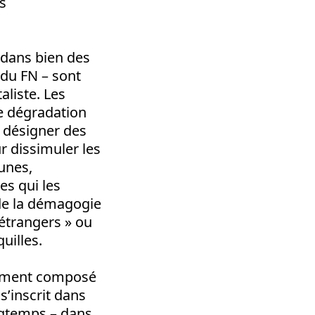
s
, dans bien des
 du FN – sont
aliste. Les
ne dégradation
 désigner des
r dissimuler les
eunes,
s qui les
 de la démagogie
 étrangers » ou
uilles.
llement composé
s’inscrit dans
ngtemps – dans