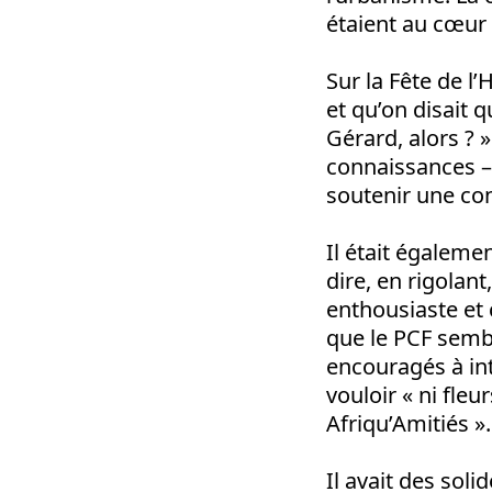
étaient au cœur 
Sur la Fête de 
et qu’on disait q
Gérard, alors ? »
connaissances – 
soutenir une co
Il était égaleme
dire, en rigolant,
enthousiaste et 
que le PCF sembl
encouragés à inte
vouloir « ni fleu
Afriqu’Amitiés ».
Il avait des soli