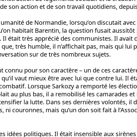
de son action et de son travail quotidiens, depui
l’Humanité de Normandie, lorsqu’on discutait ave
u’on habitait Barentin, la question fusait aussitôt
. Il était très apprécié des communistes. Il avait 
que, très humble, il n’affichait pas, mais qui lui
nversation sur de très nombreux sujets.
nt connu pour son caractère – un de ces caractèr
 qu’il vaut mieux être avec lui que contre lui. Il ét
combatif. Lorsque Sarkozy a remporté les électio
ait au plus bas, il a remobilisé les camarades et
nsifier la lutte. Dans ses dernières volontés, il d
rs, ni couronnes, mais qu’un don soit fait à l’Asso
des idées politiques. Il était insensible aux sirèn