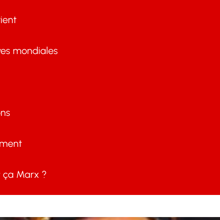
ient
ves mondiales
ons
ement
ça Marx ?