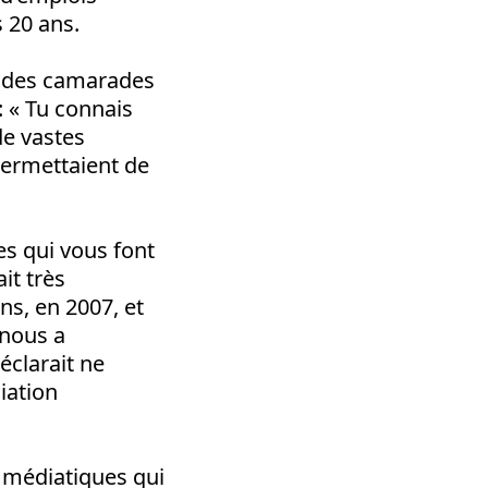
s 20 ans.
c des camarades
 : « Tu connais
de vastes
 permettaient de
es qui vous font
ait très
ns, en 2007, et
 nous a
éclarait ne
ciation
es médiatiques qui