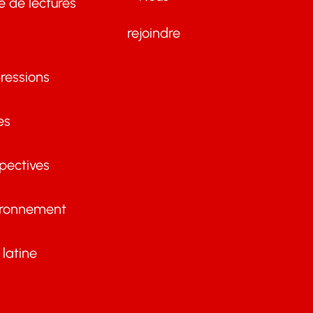
te de lectures
rejoindre
ressions
es
pectives
ironnement
latine