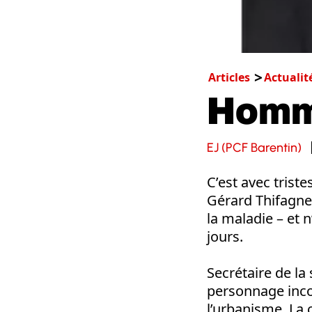
Articles
Actualit
Homma
EJ (PCF Barentin)
C’est avec tris
Gérard Thifagne, 
la maladie – et
jours.
Secrétaire de la
personnage incon
l’urbanisme. La 