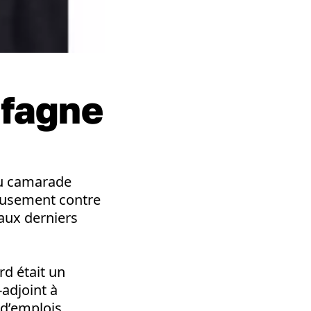
fagne
du camarade
ageusement contre
aux derniers
rd était un
-adjoint à
 d’emplois