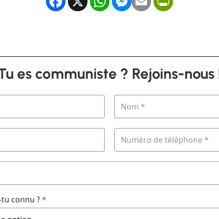
Facebook
X
WhatsApp
Messenger
Email
PrintFrien
Tu es communiste ? Rejoins-nous 
tu connu ?
*