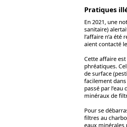
Pratiques ill
En 2021, une not
sanitaire) alert
l’affaire n’a été
aient contacté l
Cette affaire es
phréatiques. Cell
de surface (pest
facilement dans
passé par l’eau 
minéraux de filt
Pour se débarras
filtres au charb
eaux minérales un