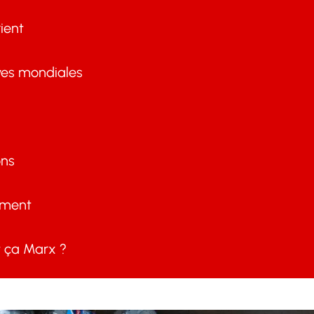
ient
ves mondiales
ons
ement
ça Marx ?