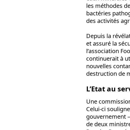
les méthodes de
bactéries pathog
des activités agr
Depuis la révélat
et assuré la sé
l’association Fo
continuerait à u
nouvelles conta
destruction de mi
L’Etat au se
Une commission 
Celui-ci soulign
gouvernement – p
de deux ministre