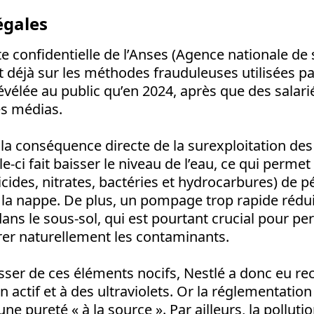
égales
e confidentielle de l’Anses (Agence nationale de 
ait déjà sur les méthodes frauduleuses utilisées p
 révélée au public qu’en 2024, après que des salari
es médias.
t la conséquence directe de la surexploitation de
e-ci fait baisser le niveau de l’eau, ce qui perme
icides, nitrates, bactéries et hydrocarbures) de p
 la nappe. De plus, un pompage trop rapide rédui
dans le sous-sol, qui est pourtant crucial pour p
rer naturellement les contaminants.
ser de ces éléments nocifs, Nestlé a donc eu re
on actif et à des ultraviolets. Or la réglementati
e pureté « à la source ». Par ailleurs, la pollutio