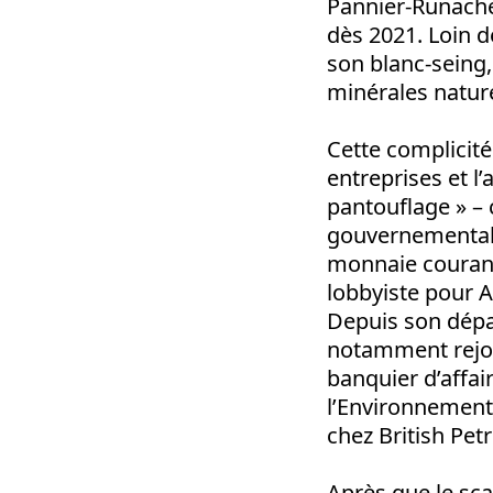
Pannier-Runacher
dès 2021. Loin d
son blanc-seing,
minérales nature
Cette complicité
entreprises et l
pantouflage » – c
gouvernementales
monnaie courante
lobbyiste pour A
Depuis son dépar
notamment rejoi
banquier d’affair
l’Environnement,
chez British Pet
Après que le sca