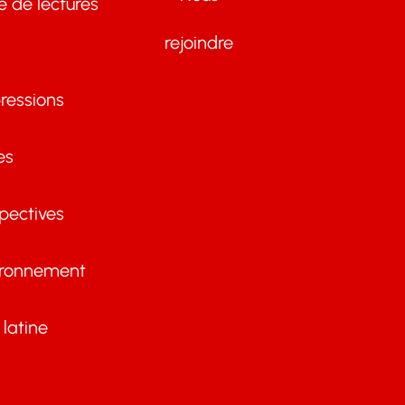
te de lectures
rejoindre
ressions
es
pectives
ironnement
latine