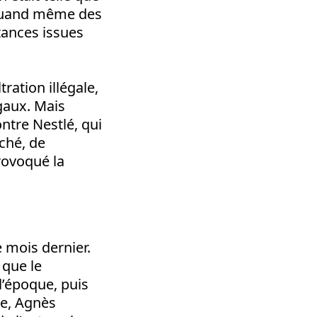
 quand même des
tances issues
tration illégale,
gaux. Mais
ntre Nestlé, qui
rché, de
rovoqué la
 mois dernier.
 que le
l’époque, puis
ie, Agnès