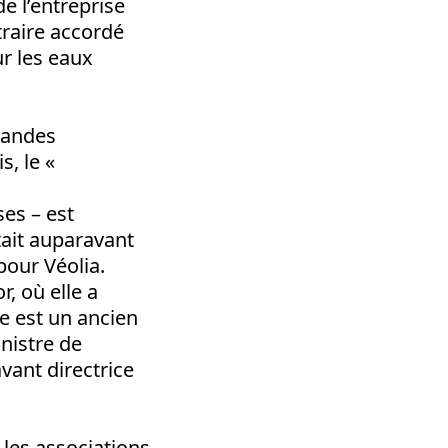
e l’entreprise
traire accordé
r les eaux
grandes
s, le «
es – est
tait auparavant
pour Véolia.
, où elle a
 est un ancien
inistre de
vant directrice
 les associations