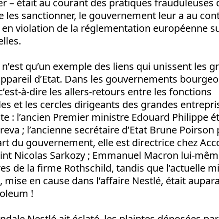
 – était au courant des pratiques frauduleuses d
e les sanctionner, le gouvernement leur a au con
 en violation de la réglementation européenne su
lles.
 n’est qu’un exemple des liens qui unissent les 
’appareil d’Etat. Dans les gouvernements bourgeoi
’est-à-dire les allers-retours entre les fonctions
 et les cercles dirigeants des grandes entrepris
 : l’ancien Premier ministre Edouard Philippe é
reva ; l’ancienne secrétaire d’Etat Brune Poirson 
t du gouvernement, elle est directrice chez Accor
nt Nicolas Sarkozy ; Emmanuel Macron lui-même
es de la firme Rothschild, tandis que l’actuelle m
 mise en cause dans l’affaire Nestlé, était aupara
roleum !
ndale Nestlé ait éclaté, les plaintes déposées par