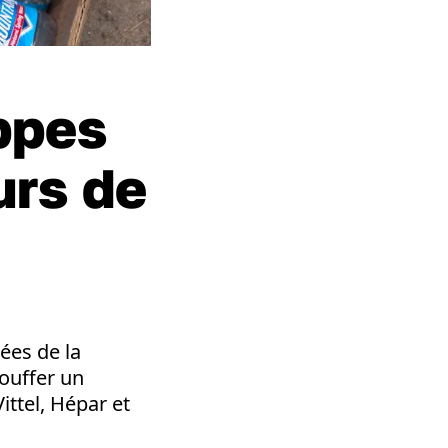
ppes
urs de
ées de la
touffer un
ittel, Hépar et