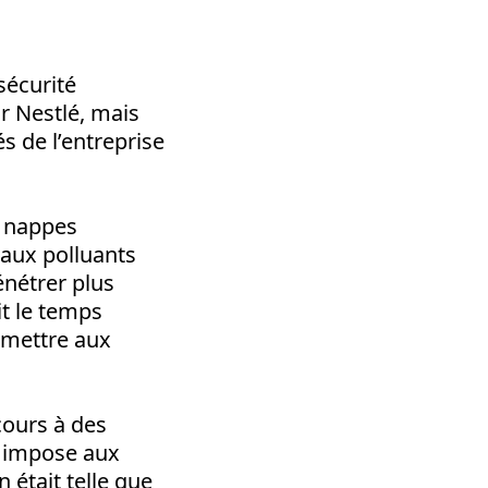
sécurité
ar Nestlé, mais
és de l’entreprise
s nappes
t aux polluants
énétrer plus
t le temps
ermettre aux
cours à des
on impose aux
n était telle que