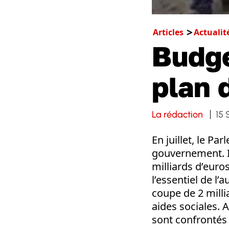
Articles
Actualit
Budge
plan d
La rédaction
15
En juillet, le P
gouvernement. Il
milliards d’eur
l’essentiel de l
coupe de 2 milli
aides sociales. 
sont confrontés 