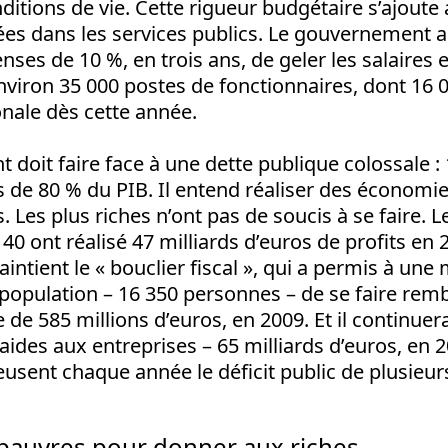
ditions de vie. Cette rigueur budgétaire s’ajout
es dans les services publics. Le gouvernement a
nses de 10 %, en trois ans, de geler les salaires
viron 35 000 postes de fonctionnaires, dont 16 
onale dès cette année.
doit faire face à une dette publique colossale : 
us de 80 % du PIB. Il entend réaliser des économi
. Les plus riches n’ont pas de soucis à se faire. L
40 ont réalisé 47 milliards d’euros de profits en 
intient le « bouclier fiscal », qui a permis à une 
 population – 16 350 personnes – de se faire rem
 585 millions d’euros, en 2009. Et il continuera
 aides aux entreprises – 65 milliards d’euros, en 
usent chaque année le déficit public de plusieurs
pauvres pour donner aux riches