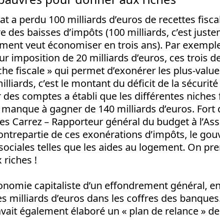
at a perdu 100 milliards d’euros de recettes fisca
tre des baisses d’impôts (100 milliards, c’est ju
ment veut économiser en trois ans). Par exemple,
eur imposition de 20 milliards d’euros, ces trois 
che fiscale » qui permet d’exonérer les plus-value
lliards, c’est le montant du déficit de la sécurit
 des comptes a établi que les différentes niches 
manque à gagner de 140 milliards d’euros. Fort d
es Carrez – Rapporteur général du budget à l’As
ontrepartie de ces exonérations d’impôts, le go
sociales telles que les aides au logement. On pr
riches !
onomie capitaliste d’un effondrement général, en
des milliards d’euros dans les coffres des banques
it également élaboré un « plan de relance » de 