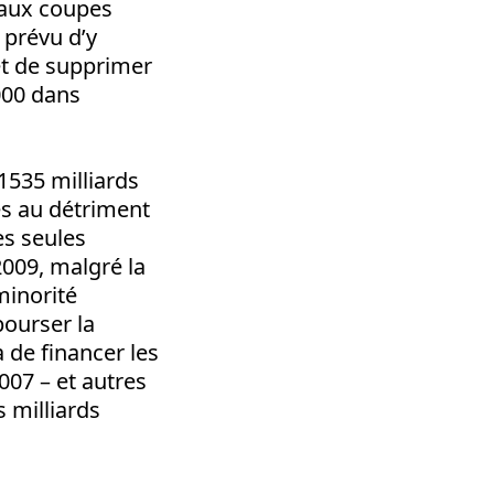
e aux coupes
 prévu d’y
 et de supprimer
000 dans
1535 milliards
es au détriment
es seules
2009, malgré la
minorité
bourser la
 de financer les
2007 – et autres
 milliards