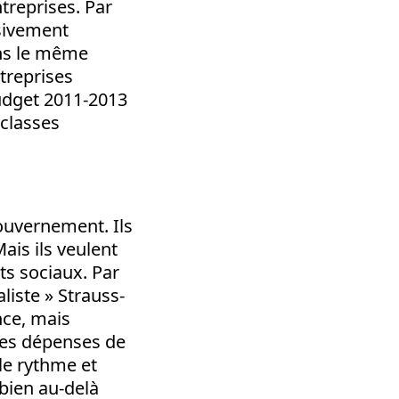
treprises. Par
sivement
ans le même
treprises
budget 2011-2013
 classes
gouvernement. Ils
ais ils veulent
ts sociaux. Par
liste » Strauss-
nce, mais
 les dépenses de
le rythme et
 bien au-delà