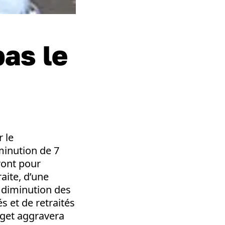
as le
 le
minution de 7
ront pour
aite, d’une
e diminution des
s et de retraités
dget aggravera