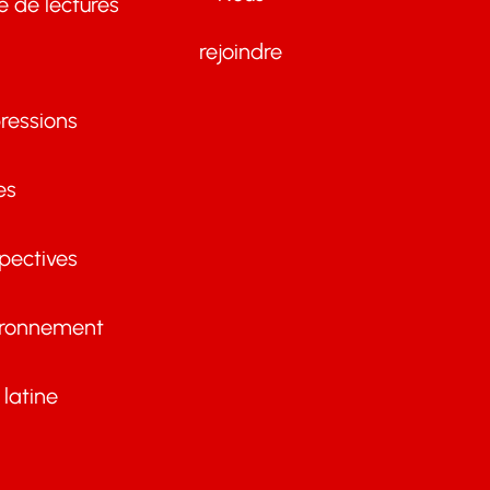
te de lectures
rejoindre
ressions
es
pectives
ironnement
latine