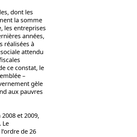
les, dont les
stement la somme
 les entreprises
dernières années,
s réalisées à
é sociale attendu
fiscales
e ce constat, le
semblée –
uvernement gèle
end aux pauvres
 2008 et 2009,
. Le
l’ordre de 26