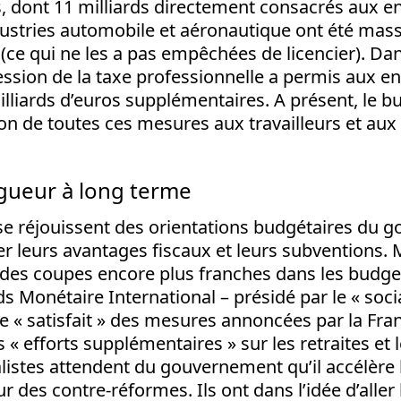
s, dont 11 milliards directement consacrés aux en
dustries automobile et aéronautique ont été mas
(ce qui ne les a pas empêchées de licencier). D
ssion de la taxe professionnelle a permis aux en
lliards d’euros supplémentaires. A présent, le 
ion de toutes ces mesures aux travailleurs et aux
igueur à long terme
 se réjouissent des orientations budgétaires du 
r leurs avantages fiscaux et leurs subventions. M
t des coupes encore plus franches dans les budge
s Monétaire International – présidé par le « socia
e « satisfait » des mesures annoncées par la Fra
 « efforts supplémentaires » sur les retraites et
alistes attendent du gouvernement qu’il accélère 
r des contre-réformes. Ils ont dans l’idée d’aller