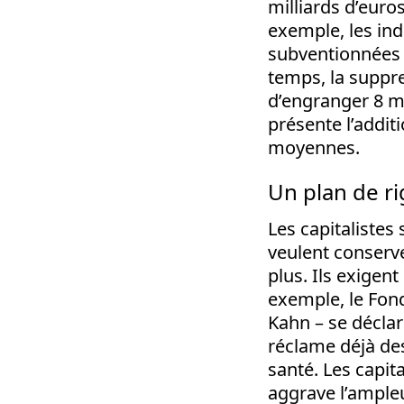
milliards d’euro
exemple, les in
subventionnées 
temps, la suppre
d’engranger 8 mi
présente l’addit
moyennes.
Un plan de r
Les capitalistes
veulent conserve
plus. Ils exigen
exemple, le Fond
Kahn – se déclar
réclame déjà des
santé. Les capit
aggrave l’ampleu