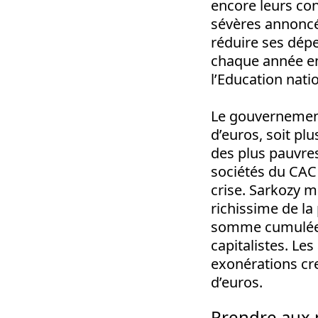
encore leurs con
sévères annoncé
réduire ses dépe
chaque année en
l’Education nati
Le gouvernement 
d’euros, soit pl
des plus pauvres
sociétés du CAC 
crise. Sarkozy ma
richissime de la
somme cumulée de
capitalistes. Les
exonérations cre
d’euros.
Prendre aux 