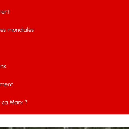
ient
ves mondiales
ons
ement
ça Marx ?