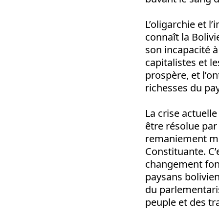
L’oligarchie et 
connaît la Bolivi
son incapacité à
capitalistes et l
prospère, et l’o
richesses du pay
La crise actuelle
être résolue pa
remaniement min
Constituante. C’
changement fonda
paysans bolivien
du parlementari
peuple et des tra