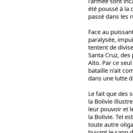
l’armée sont inc
été poussé à la 
passé dans les r
Face au puissan
paralysée, impui
tentent de divis
Santa Cruz, des 
Alto. Par ce seu
bataille n’ait c
dans une lutte d
Le fait que des 
la Bolivie illus
leur pouvoir et l
la Bolivie. Tel e
toute autre olig
buvant le sang d