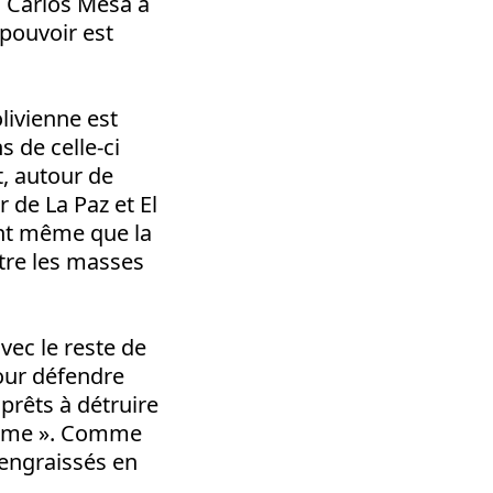
ï Carlos Mesa a
 pouvoir est
livienne est
 de celle-ci
t, autour de
 de La Paz et El
vant même que la
ttre les masses
vec le reste de
pour défendre
 prêts à détruire
otisme ». Comme
 engraissés en