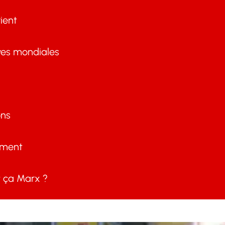
ient
ves mondiales
ons
ement
ça Marx ?