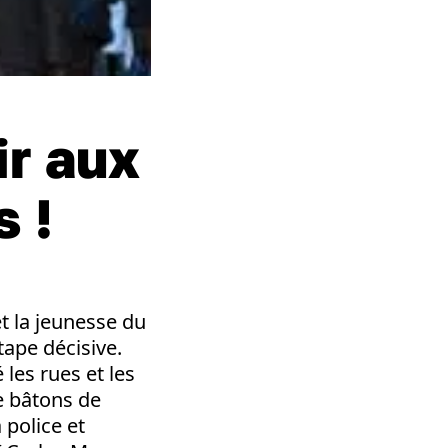
ir aux
 !
et la jeunesse du
tape décisive.
les rues et les
e bâtons de
 police et