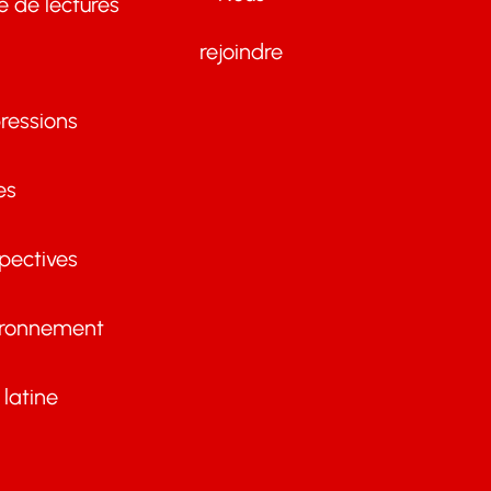
te de lectures
rejoindre
ressions
es
pectives
ironnement
latine