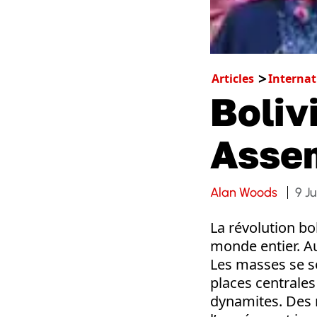
Articles
Internat
Boliv
Assem
Alan Woods
9 J
La révolution bol
monde entier. Au
Les masses se so
places centrales
dynamites. Des m