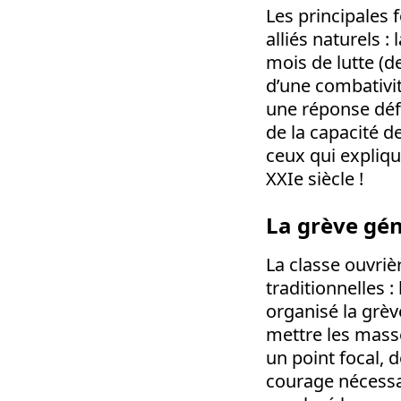
Les principales f
alliés naturels 
mois de lutte (d
d’une combativit
une réponse défi
de la capacité d
ceux qui expliqua
XXIe siècle !
La grève gén
La classe ouvriè
traditionnelles :
organisé la grèv
mettre les mass
un point focal, d
courage nécessai