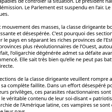
apables de contrôler la situation. Le président ha
démission. Le Parlement est suspendu en l’air. Le
ues.
t mouvement des masses, la classe dirigeante bo
ssante et désespérée. C’est pourquoi des sections
er le pays en séparant les riches provinces de l’Es
provinces plus révolutionnaires de l’Ouest, autour
l fait, l’oligarchie dégénérée admet sa défaite a
ommencé. Elle sait très bien qu’elle ne peut pas ba
irecte.
sections de la classe dirigeante veuillent rompre a
tre sa complète faillite. Dans un effort désespéré 
eurs privilèges, ces parasites réactionnaires sont
st le véritable contenu de leur soi-disant « patri
archie de l’Amérique latine, ces vampires se sont
e leur pays.