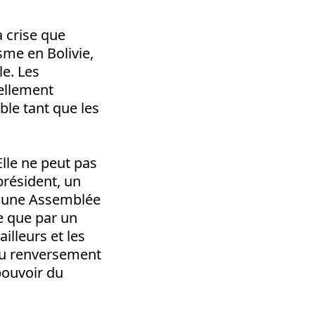
a crise que
isme en Bolivie,
le. Les
iellement
ble tant que les
Elle ne peut pas
résident, un
u une Assemblée
e que par un
illeurs et les
 du renversement
pouvoir du