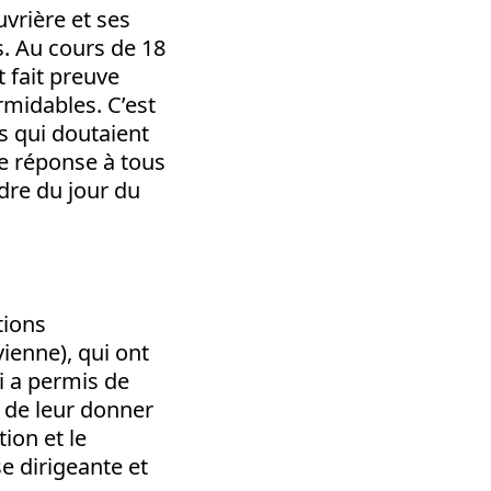
uvrière et ses
s. Au cours de 18
 fait preuve
rmidables. C’est
s qui doutaient
ne réponse à tous
rdre du jour du
tions
vienne), qui ont
i a permis de
 de leur donner
tion et le
e dirigeante et