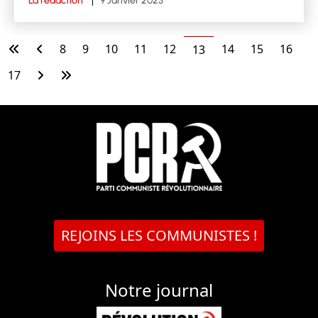
La rédaction
9 Janvier 2023
8
9
10
11
12
14
15
16
13
17
REJOINS LES COMMUNISTES !
Notre journal