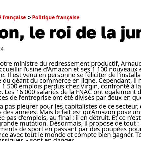
é française
Politique française
n, le roi de la ju
14
, notre ministre du redressement productif, Arna
’accueillir l’usine d’Amazon et ses 1 100 nouveaux
. Il est venu en personne se féliciter de l’instal
e du géant du commerce en ligne. Cependant, il n
 1 500 emplois perdus chez Virgin, confronté à l
. Les 16 000 salariés de la FNAC ont également d
fices de l’entreprise ont été divisés par deux en q
va pas pleurer pour les capitalistes de ce secteur,
is des années. Mais le fait est qu’Amazon pose u
e pas d’emplois, au final ; il en détruit. Et ce n’es
ande mutation. Désormais, il propose de tout : de
ments de sport en passant par des poupées pour pe
nce avec tout le monde et compte bien gagner. To
ssiques » sont en danger.