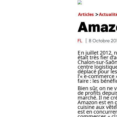
Articles
Actualit
Amazo
FL
8 Octobre 20
E n juillet 2012
était très fier d
Chalon-sur-Saône
centre logistiqu
déplacé pour les
l’« e-commerce »
faire : les béné
Bien sûr, on ne 
de profits depu
marché. Il ne cré
Amazon est en gr
cuisine aux vête
est en concurre
commerces « cla