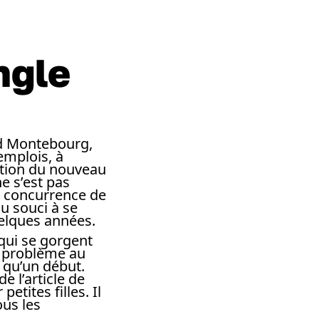
ngle
ud Montebourg,
 emplois, à
lation du nouveau
e s’est pas
a concurrence de
u souci à se
uelques années.
 qui se gorgent
n problème au
t qu’un début.
 l’article de
tites filles. Il
us les