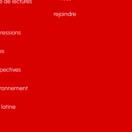
te de lectures
rejoindre
ressions
es
pectives
ironnement
latine