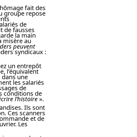
chômage fait des
du groupe repose
ents
alariés de
it de fausses
arde la main
la misère au
eaders peuvent
aders syndicaux :
ez un entrepôt
e, l’équivalent
s dans une
ment les salariés
essages de
s conditions de
crire l’histoire
».
andises. Ils sont
ion. Ces scanners
 commande et de
uvrier. Les