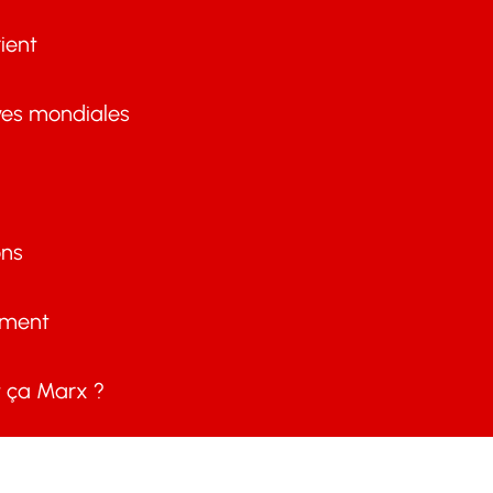
ient
ves mondiales
ons
ement
ça Marx ?