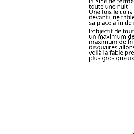
L’usine ne ferme
toute une nuit –
Une fois le coli
devant une table
sa place afin de
L’objectif de to
un maximum de p
maximum de fric
disquaires allon
voilà la fable p
plus gros qu’eux