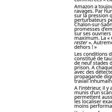
Amazon a toujou
ravages. Par hu
sur la pression 
perturbateurs pe
Chalon-sur-Saône
promesses d’emb
sur ses ouvriers
maximum. La « C
rester
». Autremen
dehors ! »
Les conditions d
constitué de taul
de neuf stades 
prison. A chaque 
avec des détect
propagande dig
travail inhumain
A l’intérieur, il
munis d’un scann
permettent auss
les localiser exa
moins performan