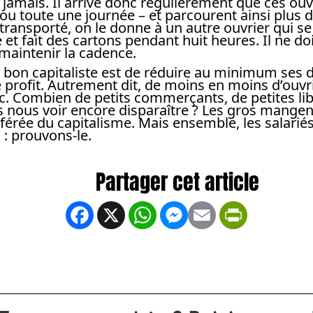
 jamais. Il arrive donc régulièrement que ces ou
 ou toute une journée – et parcourent ainsi plus 
s transporté, on le donne à un autre ouvrier qui se
 et fait des cartons pendant huit heures. Il ne d
 maintenir la cadence.
ut bon capitaliste est de réduire au minimum ses
rofit. Autrement dit, de moins en moins d’ouvr
. Combien de petits commerçants, de petites libr
s nous voir encore disparaître ? Les gros mangent 
référée du capitalisme. Mais ensemble, les salar
 : prouvons-le.
Facebook
X
WhatsApp
Messenger
Email
PrintFrien