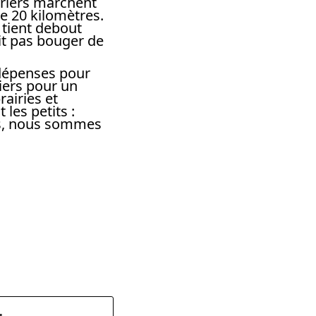
vriers marchent
de 20 kilomètres.
 tient debout
oit pas bouger de
 dépenses pour
iers pour un
airies et
les petits :
iés, nous sommes
dly