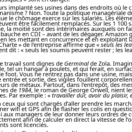
rs implanté ses usines dans des endroits où le 
manisme ? Non. Toute la politique managériale 
que le chômage exerce sur les salariés. Les élém
uvent être facilement remplacés. Sur les 1 100 s
, la moitié sont des intérimaires auxquels on fa
auche en CDI – avant de les dégager. Amazon g
 en les mettant en concurrence et en exploitant 
harte » de l’entreprise affirme que «
seuls les l
t dit : « seuls les soumis peuvent rester ; les le
e travail sont dignes de
Germinal
de Zola. Imagin
e, tel un hangar à poulets, et qui ferait, en surfac
de foot. Vous ne rentrez pas dans une usine, mai
entrée et sortie, des vigiles fouillent corporelle
eurs de métaux. Partout, dans l’entrepôt, des m
nes de
1984
, le roman de George Orwell, nient le
es. Par exemple : «
travailler dur, avoir du plaisir, é
 y a ceux qui sont chargés d’aller prendre les march
er wifi et GPS afin de flasher les colis en quest
i aux managers de leur donner leurs ordres de
ctement afin de calculer en direct la vitesse de l’o
ts sont licenciés.