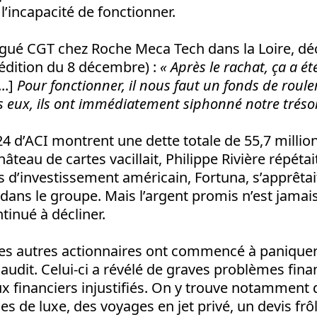
l’incapacité de fonctionner.
gué CGT chez Roche Meca Tech dans la Loire, décr
édition du 8 décembre)
:
«
Après le rachat, ça a ét
...]
Pour fonctionner, il nous faut un fonds de roul
 eux, ils ont immédiatement siphonné notre trésor
 d’ACI montrent une dette totale de 55,7 million
hâteau de cartes vacillait, Philippe Rivière répéta
 d’investissement américain, Fortuna, s’apprêtait
 dans le groupe. Mais l’argent promis n’est jamais 
inué à décliner.
é, les autres actionnaires ont commencé à paniquer
dit. Celui-ci a révélé de graves problèmes finan
x financiers injustifiés. On y trouve notamment
s de luxe, des voyages en jet privé, un devis frôl