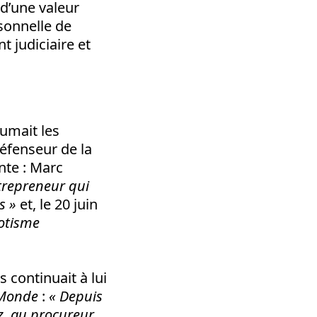
d’une valeur
rsonnelle de
t judiciaire et
cumait les
défenseur de la
ante : Marc
trepreneur qui
s
»
et, le 20 juin
iotisme
continuait à lui
Monde
:
«
Depuis
z, au procureur