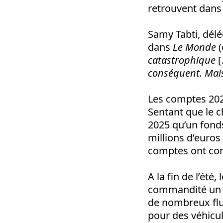
retrouvent dans 
Samy Tabti, délé
dans
Le Monde
(
catastrophique
[
conséquent. Mais
Les comptes 2024
Sentant que le c
2025 qu’un fonds
millions d’euros
comptes ont cont
A la fin de l’ét
commandité un au
de nombreux flu
pour des véhicule