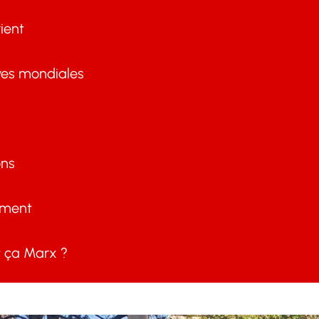
ient
ves mondiales
ons
ement
ça Marx ?