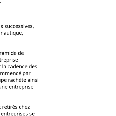
.
s successives,
onautique,
ramide de
treprise
t la cadence des
t commencé par
upe rachète ainsi
une entreprise
t retirés chez
 entreprises se