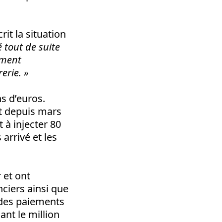
it la situation
é tout de suite
ement
erie.
»
s d’euros.
it depuis mars
 à injecter 80
arrivé et les
 et ont
ciers ainsi que
 des paiements
ant le million