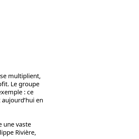
se multiplient,
fit. Le groupe
 exemple
: ce
t aujourd’hui en
e une vaste
ippe Rivière,