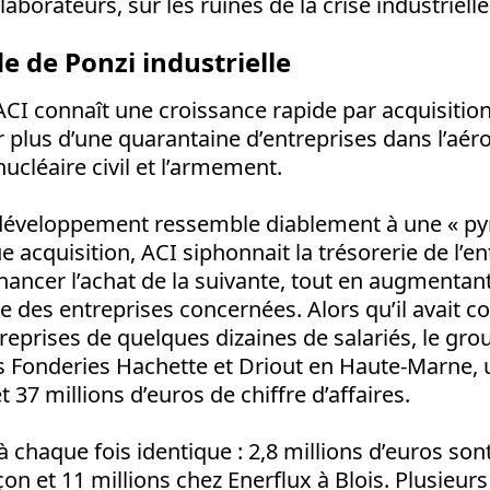
laborateurs, sur les ruines de la crise industrielle
 de Ponzi industrielle
CI connaît une croissance rapide par acquisition
r plus d’une quarantaine d’entreprises dans l’aér
nucléaire civil et l’armement.
 développement ressemble diablement à une «
py
e acquisition, ACI siphonnait la trésorerie de l’en
nancer l’achat de la suivante, tout en augmentan
ille des entreprises concernées. Alors qu’il avai
reprises de quelques dizaines de salariés, le gro
s Fonderies Hachette et Driout en Haute-Marne, 
t 37 millions d’euros de chiffre d’affaires.
à chaque fois identique
: 2,8 millions d’euros son
on et 11 millions chez Enerflux à Blois. Plusieurs