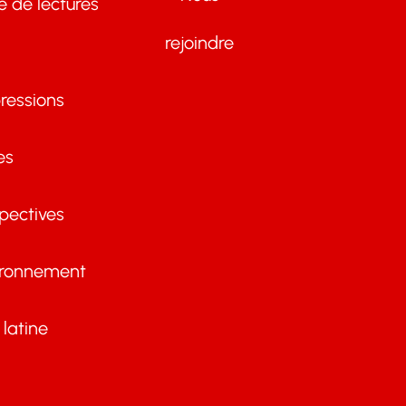
te de lectures
rejoindre
ressions
es
pectives
ironnement
latine