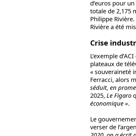
d’euros pour un 
totale de 2,175 
Philippe Rivière
Rivière a été m
Crise industr
L’exemple d’ACI 
plateaux de télé
«
souveraineté i
Ferracci, alors 
séduit, en prome
2025,
Le Figaro
q
économique
»
.
Le gouvernement
verser de l’arge
2020, on a écrit