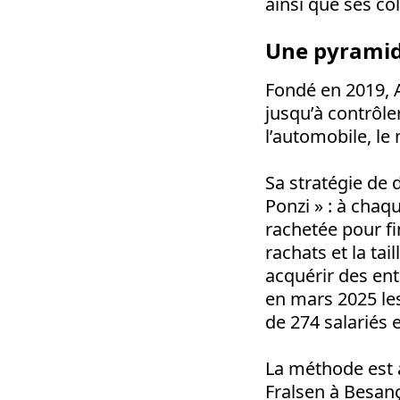
ainsi que ses col
Une pyramide
Fondé en 2019, A
jusqu’à contrôle
l’automobile, le 
Sa stratégie de
Ponzi
»
: à chaqu
rachetée pour fi
rachats et la ta
acquérir des ent
en mars 2025 le
de 274 salariés e
La méthode est 
Fralsen à Besanç