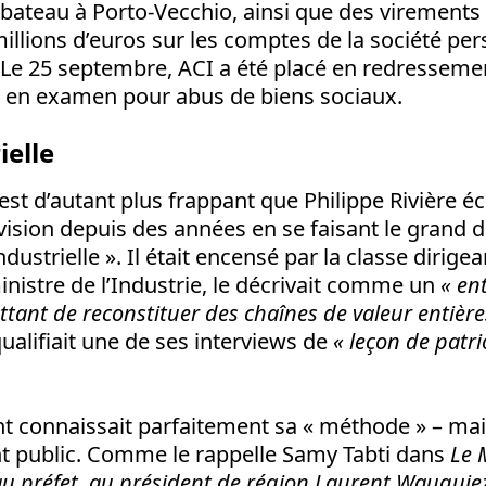
bateau à Porto-Vecchio, ainsi que des virements 
millions d’euros sur les comptes de la société pe
. Le 25 septembre, ACI a été placé en redressemen
is en examen pour abus de biens sociaux.
ielle
est d’autant plus frappant que Philippe Rivière é
vision depuis des années en se faisant le grand 
ndustrielle
». Il était encensé par la classe dirige
ministre de l’Industrie, le décrivait comme un
«
en
ttant de reconstituer des chaînes de valeur entière
ualifiait une de ses interviews de
«
leçon de patr
 connaissait parfaitement sa « méthode » – mais 
nt public. Comme le rappelle Samy Tabti dans
Le 
 au préfet, au président de région Laurent Wauquie