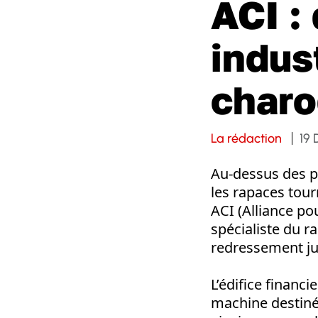
ACI :
indust
charo
La rédaction
19
Au-dessus des pl
les rapaces tour
ACI (Alliance p
spécialiste du ra
redressement jud
L’édifice financ
machine destinée