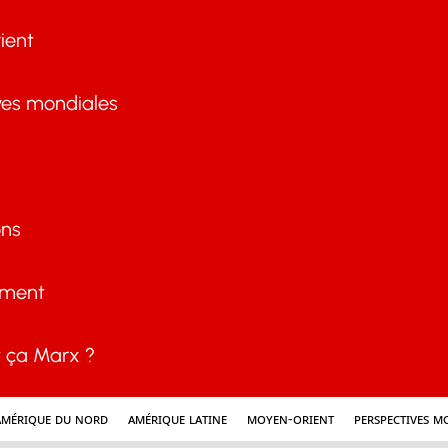
ient
ves mondiales
ons
ement
ça Marx ?
Amérique du nord
Amérique latine
Moyen-Orient
Perspectives m