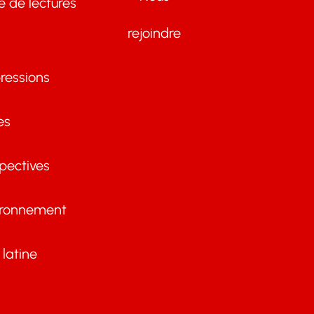
te de lectures
rejoindre
ressions
es
pectives
ironnement
latine