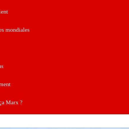
ent
es mondiales
ns
ment
a Marx ?