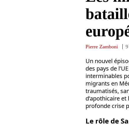
batail
europ
Pierre Zamboni
9
Un nouvel épisod
des pays de l’UE
interminables po
migrants en Médi
traumatisés, san
d’apothicaire et 
profonde crise p
Le rôle de Sa