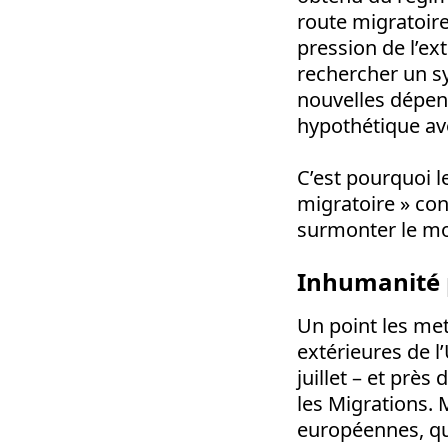
route migratoire
pression de l’e
rechercher un s
nouvelles dépens
hypothétique ave
C’est pourquoi l
migratoire » con
surmonter le mo
Inhumanité 
Un point les met
extérieures de l
juillet – et prè
les Migrations. 
européennes, qui