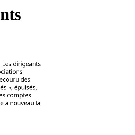
ants
 Les dirigeants
ociations
secouru des
és », épuisés,
 les comptes
èle à nouveau la