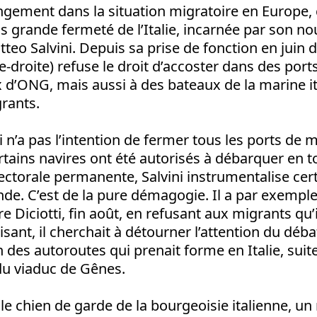
ngement dans la situation migratoire en Europe, 
lus grande fermeté de l’Italie, incarnée par son n
atteo Salvini. Depuis sa prise de fonction en juin d
-droite) refuse le droit d’accoster dans des ports
 d’ONG, mais aussi à des bateaux de la marine i
rants.
ni n’a pas l’intention de fermer tous les ports de 
ains navires ont été autorisés à débarquer en to
ctorale permanente, Salvini instrumentalise cert
de. C’est de la pure démagogie. Il a par exemple 
re Diciotti, fin août, en refusant aux migrants qu’
sant, il cherchait à détourner l’attention du déba
n des autoroutes qui prenait forme en Italie, suit
du viaduc de Gênes.
 le chien de garde de la bourgeoisie italienne, un