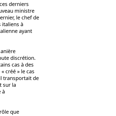
ces derniers
ouveau ministre
ernier, le chef de
 italiens à
talienne ayant
manière
ute discrétion.
ains cas à des
« créé » le cas
il transportait de
t sur la
e à
 rôle que