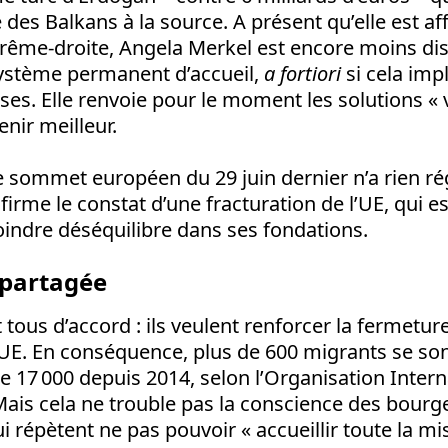
 des Balkans à la source. A présent qu’elle est aff
xtrême-droite, Angela Merkel est encore moins di
ystème permanent d’accueil,
a fortiori
si cela imp
es. Elle renvoie pour le moment les solutions « v
nir meilleur.
e sommet européen du 29 juin dernier n’a rien rég
firme le constat d’une fracturation de l’UE, qui e
indre déséquilibre dans ses fondations.
partagée
 tous d’accord : ils veulent renforcer la fermetur
’UE. En conséquence, plus de 600 migrants se so
s de 17 000 depuis 2014, selon l’Organisation Inter
Mais cela ne trouble pas la conscience des bourg
 répètent ne pas pouvoir « accueillir toute la m