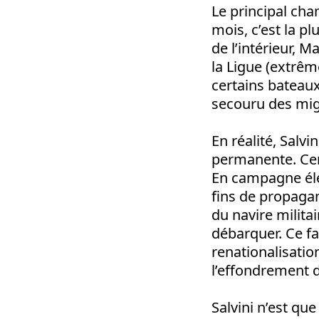
Le principal cha
mois, c’est la p
de l’intérieur, M
la Ligue (extrême
certains bateaux
secouru des mig
En réalité, Salvi
permanente. Cert
En campagne éle
fins de propagan
du navire militai
débarquer. Ce fai
renationalisatio
l’effondrement 
Salvini n’est que