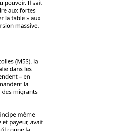
 pouvoir. Il sait
re aux fortes
er la table » aux
ersion massive.
oiles (M5S), la
alie dans les
fendent – en
emandent la
l des migrants
principe même
 et payeur, avait
’il coupe la