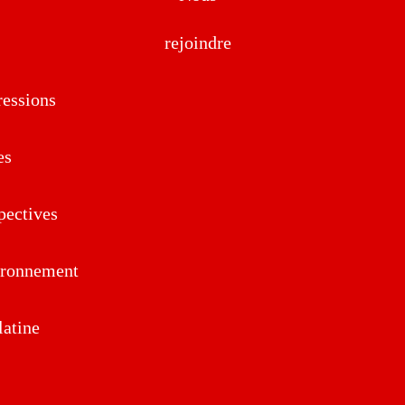
rejoindre
essions
es
pectives
ironnement
atine