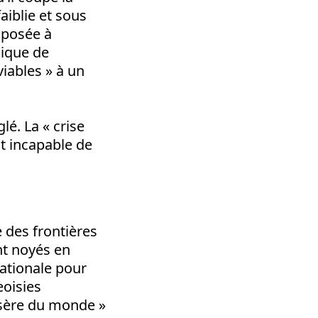
aiblie et sous
sposée à
lique de
iables » à un
lé. La « crise
st incapable de
e des frontières
nt noyés en
nationale pour
eoisies
isère du monde »