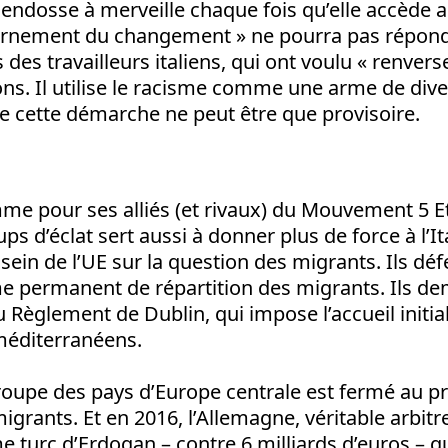
 endosse à merveille chaque fois qu’elle accède au
rnement du changement » ne pourra pas répond
 des travailleurs italiens, qui ont voulu « renvers
ons. Il utilise le racisme comme une arme de div
e cette démarche ne peut être que provisoire.
me pour ses alliés (et rivaux) du Mouvement 5 Et
ps d’éclat sert aussi à donner plus de force à l’It
sein de l’UE sur la question des migrants. Ils dé
me permanent de répartition des migrants. Ils d
 Règlement de Dublin, qui impose l’accueil initia
méditerranéens.
roupe des pays d’Europe centrale est fermé au 
migrants. Et en 2016, l’Allemagne, véritable arbitre
 turc d’Erdogan – contre 6 milliards d’euros – qu