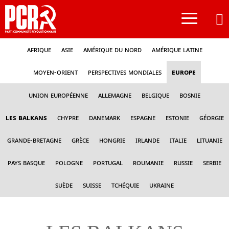
≡
Afrique
Asie
Amérique du nord
Amérique latine
Moyen-Orient
Perspectives mondiales
Europe
Union Européenne
Allemagne
Belgique
Bosnie
Les Balkans
Chypre
Danemark
Espagne
Estonie
Géorgie
Grande-Bretagne
Grèce
Hongrie
Irlande
Italie
Lituanie
Pays Basque
Pologne
Portugal
Roumanie
Russie
Serbie
Suède
Suisse
Tchéquie
Ukraine