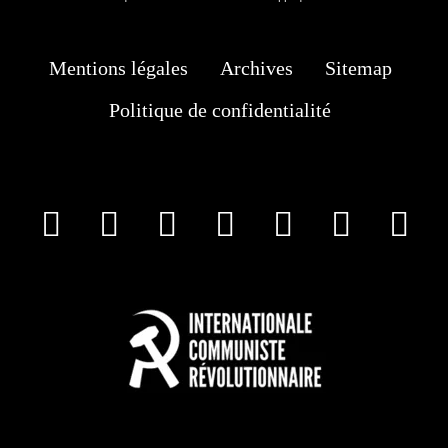
Mentions légales
Archives
Sitemap
Politique de confidentialité
facebook
X
Instagram
Youtube
Tik Tok
Wha
T