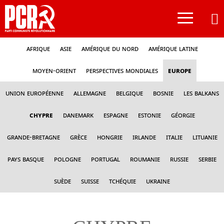
≡
Afrique
Asie
Amérique du nord
Amérique latine
Moyen-Orient
Perspectives mondiales
Europe
Union Européenne
Allemagne
Belgique
Bosnie
Les Balkans
Chypre
Danemark
Espagne
Estonie
Géorgie
Grande-Bretagne
Grèce
Hongrie
Irlande
Italie
Lituanie
Pays Basque
Pologne
Portugal
Roumanie
Russie
Serbie
Suède
Suisse
Tchéquie
Ukraine