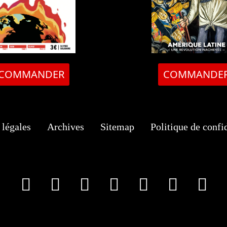
COMMANDER
COMMANDE
légales
Archives
Sitemap
Politique de confid
facebook
X
Instagram
Youtube
Tik Tok
Wha
T