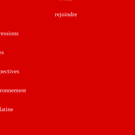
rejoindre
essions
es
pectives
ironnement
atine