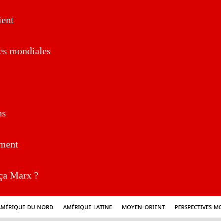
ent
es mondiales
ns
ment
a Marx ?
Amérique du nord
Amérique latine
Moyen-Orient
Perspectives m