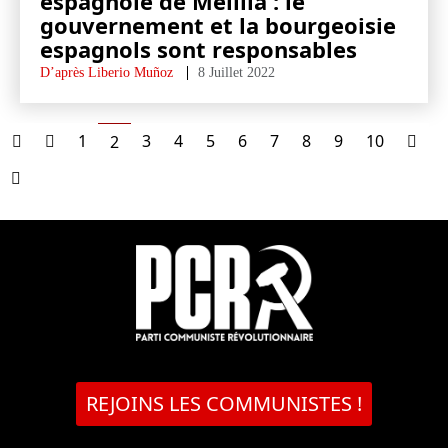
espagnole de Melilla : le
gouvernement et la bourgeoisie
espagnols sont responsables
D’après Liberio Muñoz
8 Juillet 2022
1
3
4
5
6
7
8
9
10
2
REJOINS LES COMMUNISTES !