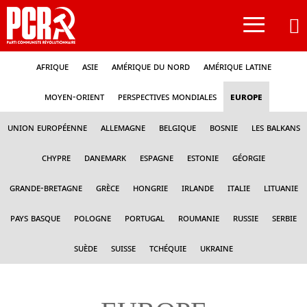
≡
Afrique
Asie
Amérique du nord
Amérique latine
Moyen-Orient
Perspectives mondiales
Europe
Union Européenne
Allemagne
Belgique
Bosnie
Les Balkans
Chypre
Danemark
Espagne
Estonie
Géorgie
Grande-Bretagne
Grèce
Hongrie
Irlande
Italie
Lituanie
Pays Basque
Pologne
Portugal
Roumanie
Russie
Serbie
Suède
Suisse
Tchéquie
Ukraine