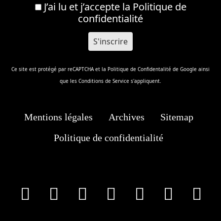
J’ai lu et j’accepte la
Politique de
confidentialité
Ce site est protégé par reCAPTCHA et la
Politique de Confidentalité
de Google ainsi
que les
Conditions de Service
s'appliquent.
Mentions légales
Archives
Sitemap
Politique de confidentialité
facebook
X
Instagram
Youtube
Tik Tok
Wha
T