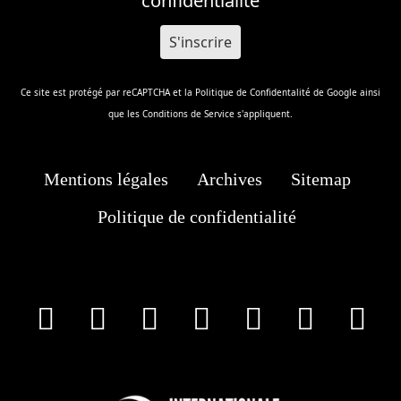
confidentialité
Ce site est protégé par reCAPTCHA et la
Politique de Confidentalité
de Google ainsi
que les
Conditions de Service
s'appliquent.
Mentions légales
Archives
Sitemap
Politique de confidentialité
facebook
X
Instagram
Youtube
Tik Tok
Wha
T