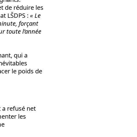
t de réduire les
cat LŠDPS :
« Le
minute, forçant
ur toute l’année
ant, qui a
névitables
cer le poids de
 a refusé net
enter les
me