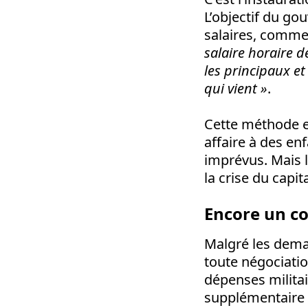
L’objectif du go
salaires, comme 
salaire horaire d
les principaux et
qui vient »
.
Cette méthode es
affaire à des en
imprévus. Mais 
la crise du capit
Encore un co
Malgré les dema
toute négociati
dépenses milita
supplémentaire n