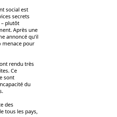
t social est
rvices secrets
 – plutôt
ement. Après une
me annoncé qu’il
 « menace pour
’ont rendu très
tes. Ce
e sont
incapacité du
s.
te des
de tous les pays,