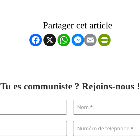
Facebook
X
WhatsApp
Messenger
Email
PrintFrien
Tu es communiste ? Rejoins-nous !