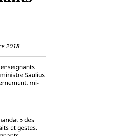
re 2018
s enseignants
 ministre Saulius
vernement, mi-
mandat » des
its et gestes.
ignants.