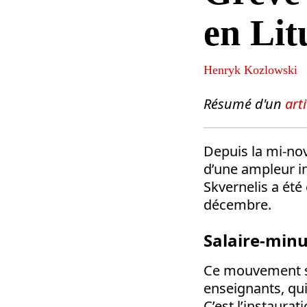
en Lit
Henryk Kozlowski
Résumé d'un
art
Depuis la mi-nov
d’une ampleur in
Skvernelis a été
décembre.
Salaire-min
Ce mouvement s’
enseignants, qui
C’est l’instaurat