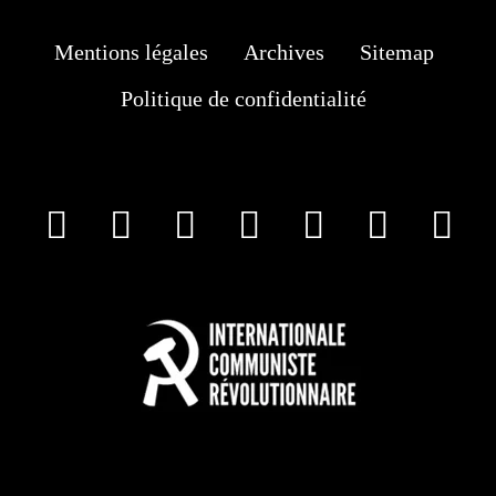
Mentions légales
Archives
Sitemap
Politique de confidentialité
facebook
X
Instagram
Youtube
Tik Tok
Wha
T