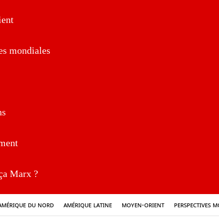
ent
es mondiales
ns
ment
a Marx ?
Amérique du nord
Amérique latine
Moyen-Orient
Perspectives m