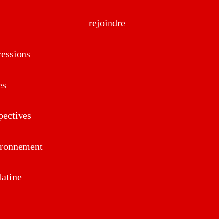
rejoindre
essions
es
pectives
ironnement
atine