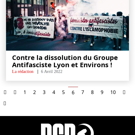
Contre la dissolution du Groupe
Antifasciste Lyon et Environs !
La rédaction
6 Avril 2022
1
2
3
4
5
7
8
9
10
6