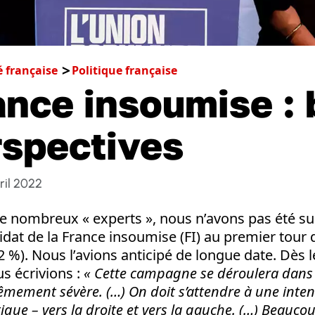
é française
Politique française
ance insoumise : 
rspectives
ril 2022
de nombreux « experts », nous n’avons pas été sur
idat de la France insoumise (FI) au premier tour d
22 %). Nous l’avions anticipé de longue date. Dès 
us écrivions :
« Cette campagne se déroulera dans 
rêmement sévère. (…) On doit s’attendre à une intens
tique – vers la droite et vers la gauche. (…) Beauco