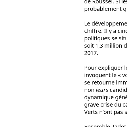
de Roussel. Si l
probablement qu
Le développement
chiffre. Il y a c
politiques se si
soit 1,3 million 
2017.
Pour expliquer l
invoquent le « v
se retourne imm
non
leurs
candida
dynamique généra
grave crise du 
Verts n’ont pas 
Ensemble, Jadot 