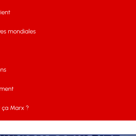
ient
ves mondiales
ons
ement
ça Marx ?