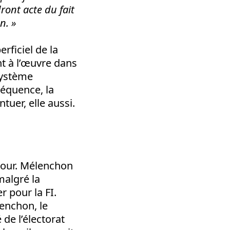
ront acte du fait
n. »
rficiel de la
nt à l’œuvre dans
système
nséquence, la
ntuer, elle aussi.
tour. Mélenchon
malgré la
r pour la FI.
lenchon, le
 de l’électorat