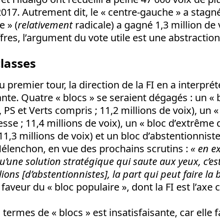
17. Autrement dit, le « centre-gauche » a stagné
e » (
relativement
radicale) a gagné 1,3 million de 
fres, l’argument du vote utile est une abstraction
classes
 premier tour, la direction de la FI en a interprét
ante. Quatre « blocs » se seraient dégagés : un « 
 PS et Verts compris ; 11,2 millions de voix), un « 
sse ; 11,4 millions de voix), un « bloc d’extrême d
1,3 millions de voix) et un bloc d’abstentionnistes
élenchon, en vue des prochains scrutins :
« en e
 qu’une solution stratégique qui saute aux yeux, c’es
lions [d’abstentionnistes], la part qui peut faire la 
faveur du « bloc populaire », dont la FI est l’axe c
termes de « blocs » est insatisfaisante, car elle f