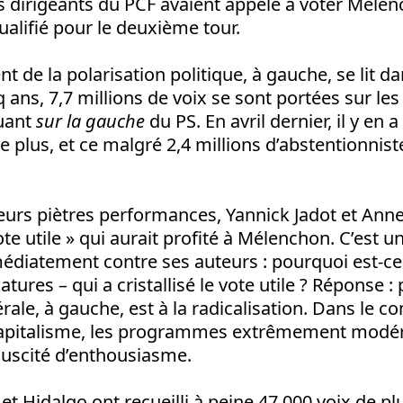
es dirigeants du PCF avaient appelé à voter Mélenc
alifié pour le deuxième tour.
 de la polarisation politique, à gauche, se lit d
inq ans, 7,7 millions de voix se sont portées sur les
tuant
sur la gauche
du PS. En avril dernier, il y en a
de plus, et ce malgré 2,4 millions d’abstentionnis
eurs piètres performances, Yannick Jadot et Ann
ote utile » qui aurait profité à Mélenchon. C’est 
édiatement contre ses auteurs : pourquoi est-c
tures – qui a cristallisé le vote utile ? Réponse :
le, à gauche, est à la radicalisation. Dans le co
capitalisme, les programmes extrêmement modér
suscité d’enthousiasme.
et Hidalgo ont recueilli à peine 47 000 voix de p