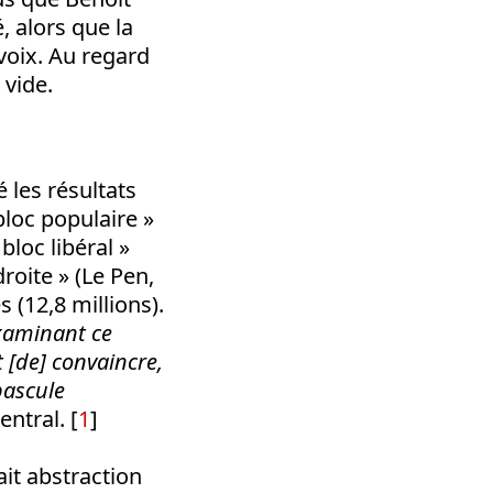
, alors que la
voix. Au regard
 vide.
é les résultats
bloc populaire »
bloc libéral »
roite » (Le Pen,
 (12,8 millions).
xaminant ce
t [de] convaincre,
bascule
entral. [
1
]
ait abstraction