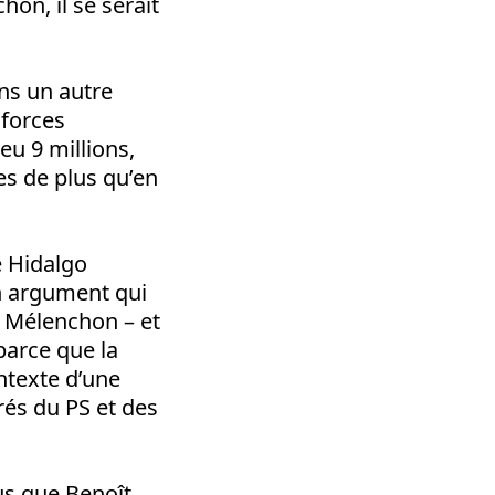
hon, il se serait
ans un autre
 forces
 eu 9 millions,
tes de plus qu’en
e Hidalgo
un argument qui
e Mélenchon – et
 parce que la
ntexte d’une
és du PS et des
lus que Benoît