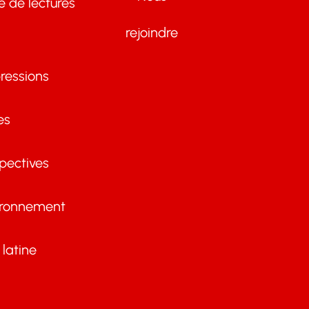
te de lectures
rejoindre
ressions
es
pectives
ironnement
latine