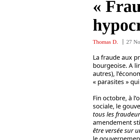
« Frau
hypocr
Thomas D.
27 No
La fraude aux pr
bourgeoise. A li
autres), l’écono
« parasites » qui
Fin octobre, à l
sociale, le gou
tous les fraudeur
amendement sti
être versée sur 
le gouvernement 