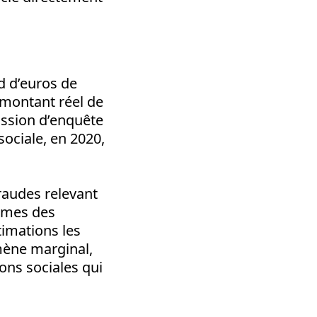
d d’euros de
 montant réel de
ission d’enquête
ociale, en 2020,
fraudes relevant
asmes des
timations les
omène marginal,
ons sociales qui