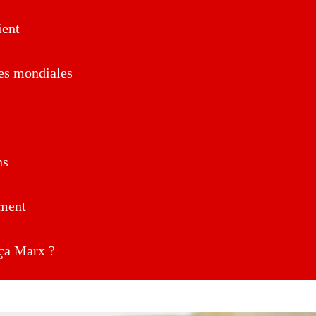
ent
es mondiales
ns
ment
a Marx ?