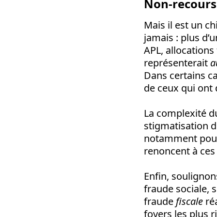
Non-recours 
Mais il est un c
jamais : plus d’
APL, allocations
représenterait
a
Dans certains c
de ceux qui ont 
La complexité du
stigmatisation d
notamment pour l
renoncent à ces 
Enfin, souligno
fraude sociale, s
fraude
fiscale
réa
foyers les plus r