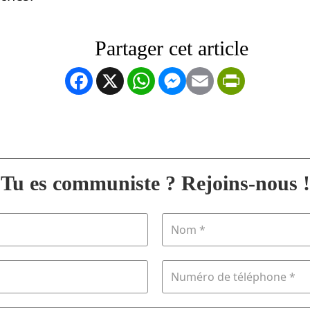
Facebook
X
WhatsApp
Messenger
Email
PrintFrien
Tu es communiste ? Rejoins-nous !