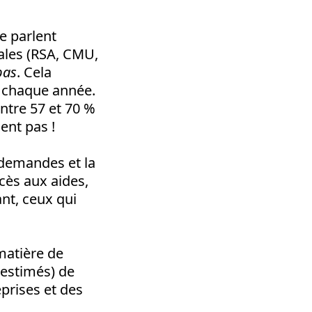
ne parlent
iales (RSA, CMU,
pas
. Cela
, chaque année.
ntre 57 et 70 %
ent pas !
 demandes et la
cès aux aides,
nt, ceux qui
matière de
 (estimés) de
prises et des