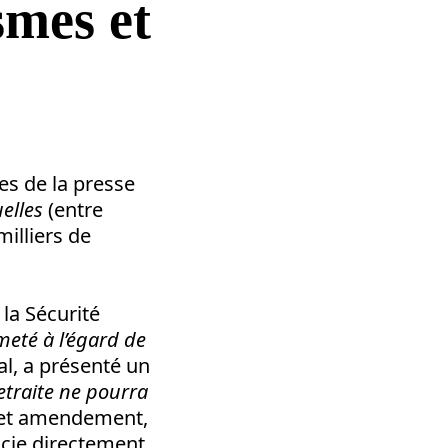
smes et
res de la presse
elles
(entre
milliers de
 la Sécurité
eté à l’égard de
al, a présenté un
etraite ne pourra
cet amendement,
ocie directement