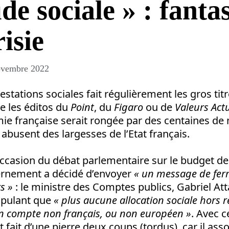
de sociale » : fanta
isie
vembre 2022
estations sociales fait régulièrement les gros tit
re les éditos du
Point
, du
Figaro
ou de
Valeurs Actu
mie française serait rongée par des centaines de 
 abusent des largesses de l’Etat français.
’occasion du débat parlementaire sur le budget de
vernement a décidé d’envoyer
« un message de ferm
s »
: le ministre des Comptes publics, Gabriel Att
pulant que
« plus aucune allocation sociale hors r
un compte non français, ou non européen »
. Avec 
fait d’une pierre deux coups (tordus), car il ass