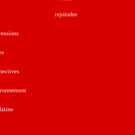
rejoindre
essions
es
pectives
ironnement
atine