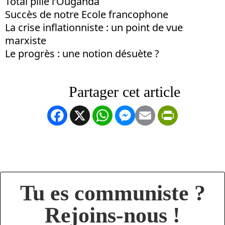
Total pille l’Ouganda
Succès de notre Ecole francophone
La crise inflationniste : un point de vue
marxiste
Le progrès : une notion désuète ?
Facebook
X
WhatsApp
Messenger
Email
PrintFrien
Tu es communiste ?
Rejoins-nous !