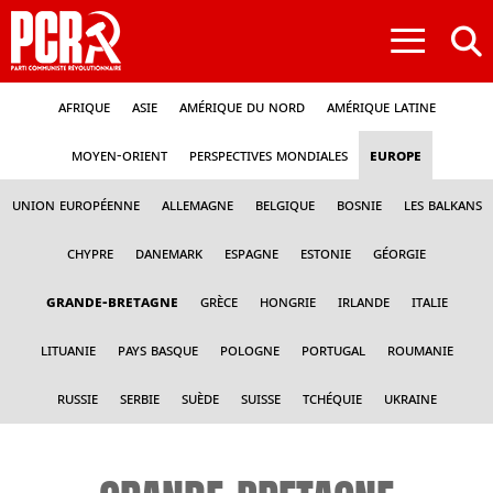
≡
Afrique
Asie
Amérique du nord
Amérique latine
Moyen-Orient
Perspectives mondiales
Europe
Union Européenne
Allemagne
Belgique
Bosnie
Les Balkans
Chypre
Danemark
Espagne
Estonie
Géorgie
Grande-Bretagne
Grèce
Hongrie
Irlande
Italie
Lituanie
Pays Basque
Pologne
Portugal
Roumanie
Russie
Serbie
Suède
Suisse
Tchéquie
Ukraine