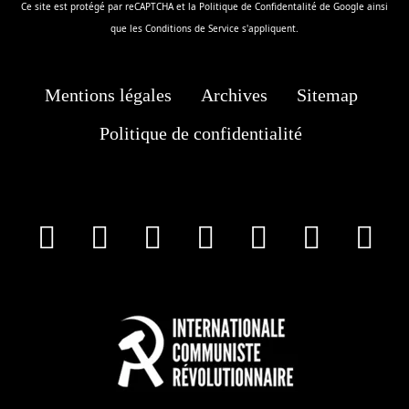
Ce site est protégé par reCAPTCHA et la
Politique de Confidentalité
de Google ainsi
que les
Conditions de Service
s'appliquent.
Mentions légales
Archives
Sitemap
Politique de confidentialité
facebook
X
Instagram
Youtube
Tik Tok
Wha
T