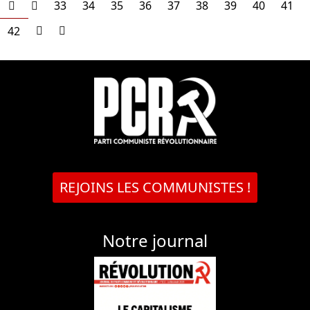
33
34
35
36
37
38
39
40
41
42
REJOINS LES COMMUNISTES !
Notre journal