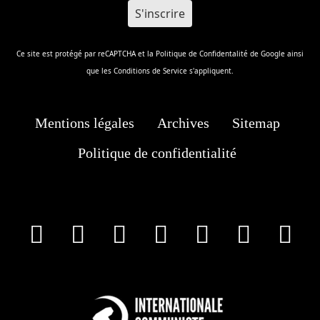
Ce site est protégé par reCAPTCHA et la
Politique de Confidentalité
de Google ainsi
que les
Conditions de Service
s'appliquent.
Mentions légales
Archives
Sitemap
Politique de confidentialité
facebook
X
Instagram
Youtube
Tik Tok
Wha
T