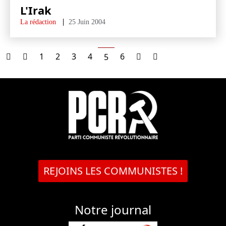
L'Irak
La rédaction
25 Juin 2004
1
2
3
4
6
5
REJOINS LES COMMUNISTES !
Notre journal