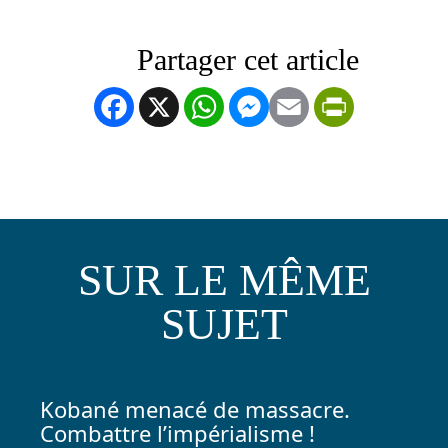
Facebook
X
WhatsApp
Messenger
Email
PrintFrien
SUR LE MÊME
SUJET
Kobané menacé de massacre.
Combattre l’impérialisme !