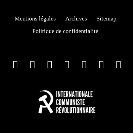
Mentions légales
Archives
Sitemap
Politique de confidentialité
facebook
X
Instagram
Youtube
Tik Tok
Wha
T