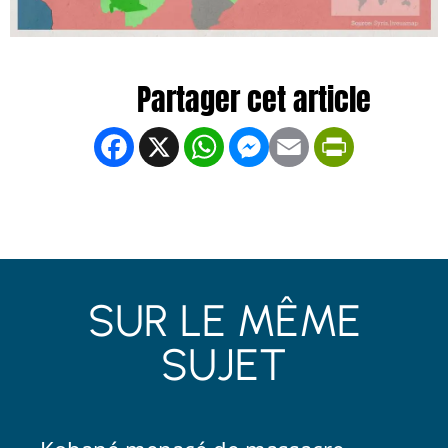
Facebook
X
WhatsApp
Messenger
Email
PrintFrien
SUR LE MÊME
SUJET