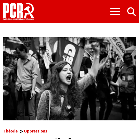
≡
Théorie
Oppressions