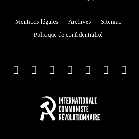
Mentions légales
Archives
Sitemap
Politique de confidentialité
facebook
X
Instagram
Youtube
Tik Tok
Wha
T