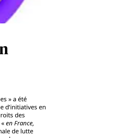
en
es » a été
 d’initiatives en
droits des
 «
en France,
nale de lutte