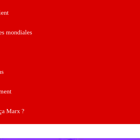
ent
es mondiales
ns
ment
a Marx ?