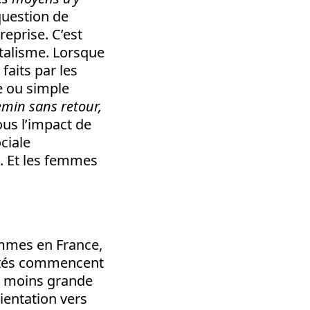
question de
reprise. C’est
italisme. Lorsque
faits par les
ie ou simple
emin sans retour,
ous l’impact de
ciale
n. Et les femmes
emmes en France,
lités commencent
 ou moins grande
ientation vers