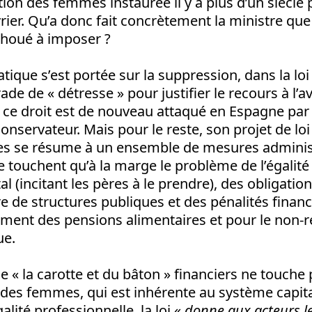
ion des femmes instaurée il y a plus d’un siècle p
er. Qu’a donc fait concrètement la ministre qu
choué à imposer ?
tique s’est portée sur la suppression, dans la loi
rade de « détresse » pour justifier le recours à l’
 droit est de nouveau attaqué en Espagne par 
servateur. Mais pour le reste, son projet de loi s
se résume à un ensemble de mesures administ
ne touchent qu’à la marge le problème de l’égalité
l (incitant les pères à le prendre), des obligatio
 de structures publiques et des pénalités financ
ment des pensions alimentaires et pour le non-r
ue.
e « la carotte et du bâton » financiers ne touche 
n des femmes, qui est inhérente au système capita
alité professionnelle, la loi «
donne aux acteurs l