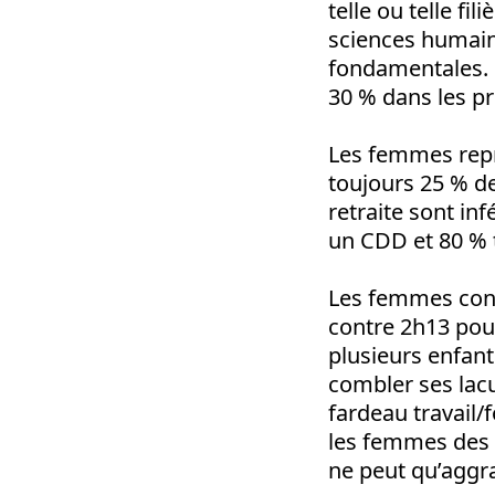
telle ou telle fi
sciences humain
fondamentales. M
30 % dans les pr
Les femmes repr
toujours 25 % d
retraite sont i
un CDD et 80 % t
Les femmes cons
contre 2h13 pou
plusieurs enfan
combler ses lacu
fardeau travail/
les femmes des 
ne peut qu’aggra