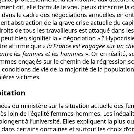
ment dit, elle formule le vœu pieux d’inscrire la 
le dans le cadre des négociations annuelles en ent
nt abstraction de la grave crise actuelle du cap
oits de tous les travailleurs est attaqué dans les 
 peut bien signifier la « négociation » ? Hypocris
stre affirme que «
la France est engagée sur un ch
é entre les femmes et les hommes
». Or en réalité, s
sommes engagés sur le chemin de la régression so
onditions de vie de la majorité de la populatio
ières victimes.
itation
ées du ministère sur la situation actuelle des f
s loin de l’égalité femmes-hommes. Les inéga
rolongent à l’université. Elles expliquent la plus
e dans certains domaines et surtout les choix d’or