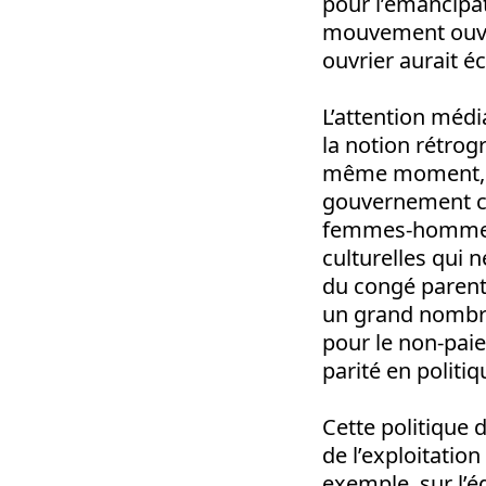
pour l’émancipat
mouvement ouvri
ouvrier aurait é
L’attention média
la notion rétrog
même moment, ce
gouvernement con
femmes-hommes 
culturelles qui 
du congé parenta
un grand nombre
pour le non-paie
parité en politiq
Cette politique d
de l’exploitatio
exemple, sur l’ég