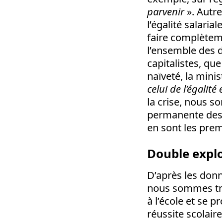
parvenir
». Autre
l’égalité salaria
faire complèteme
l’ensemble des dr
capitalistes, que
naïveté, la mini
celui de l’égalit
la crise, nous 
permanente des c
en sont les prem
Double explo
D’après les donn
nous sommes trè
à l’école et se p
réussite scolair