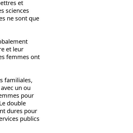
lettres et
s sciences
les ne sont que
lobalement
e et leur
des femmes ont
 familiales,
 avec un ou
 femmes pour
 Le double
ent dures pour
rvices publics