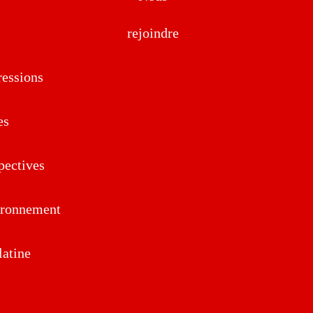
rejoindre
essions
es
pectives
ironnement
atine