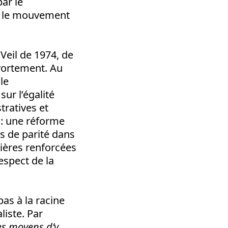
ar le
e le mouvement
 Veil de 1974, de
avortement. Au
le
ur l’égalité
ratives et
 : une réforme
ns de parité dans
ières renforcées
espect de la
pas à la racine
liste. Par
es moyens d’y