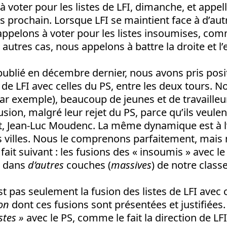
 voter pour les listes de LFI, dimanche, et appell
prochain. Lorsque LFI se maintient face à d’autr
appelons à voter pour les listes insoumises, c
 autres cas, nous appelons à battre la droite et l
ublié en décembre dernier, nous avons pris posit
s de LFI avec celles du PS, entre les deux tours. 
ar exemple), beaucoup de jeunes et de travailleu
usion, malgré leur rejet du PS, parce qu’ils veulen
nt, Jean-Luc Moudenc. La même dynamique est à 
s villes. Nous le comprenons parfaitement, mais 
e fait suivant : les fusions des « insoumis » avec le
FI dans
d’autres
couches (
massives
) de notre classe
t pas seulement la fusion des listes de LFI avec c
on
dont ces fusions sont présentées et justifiées.
stes »
avec le PS, comme le fait la direction de LFI,