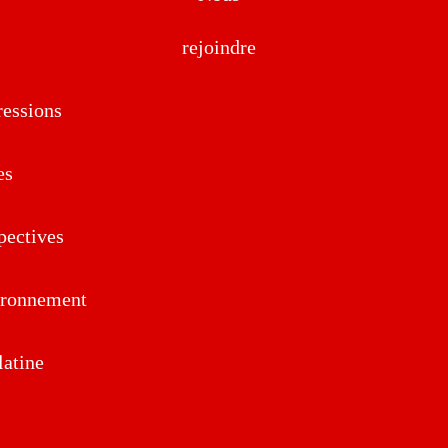
rejoindre
essions
es
pectives
ironnement
atine