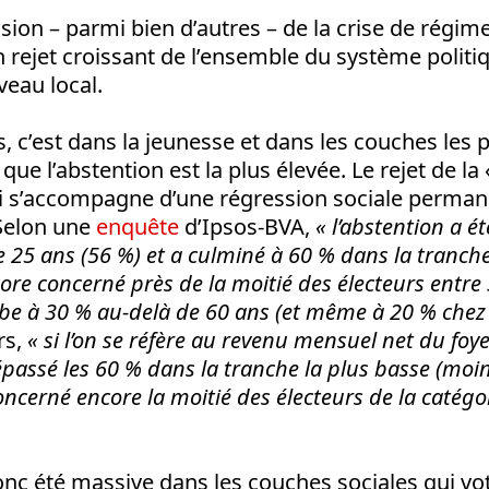
sion – parmi bien d’autres – de la crise de régim
 un rejet croissant de l’ensemble du système politi
eau local.
c’est dans la jeunesse et dans les couches les p
que l’abstention est la plus élevée. Le rejet de la
i s’accompagne d’une régression sociale permane
 Selon une
enquête
d’Ipsos-BVA,
« l’abstention a é
e 25 ans (56 %) et a culminé à 60 % dans la tranche
core concerné près de la moitié des électeurs entre
be à 30 % au-delà de 60 ans (et même à 20 % chez 
rs,
« si l’on se réfère au revenu mensuel net du foye
épassé les 60 % dans la tranche la plus basse (moi
oncerné encore la moitié des électeurs de la catég
onc été massive dans les couches sociales qui vot