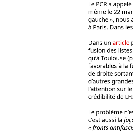
Le PCR a appelé à
même le 22 mars 
gauche », nous 
à Paris. Dans les
Dans un
article
p
fusion des liste
qu’à Toulouse (p
favorables à la f
de droite sorta
d’autres grande
l’attention sur l
crédibilité de L
Le problème n’es
c’est aussi la
faç
« fronts antifasci