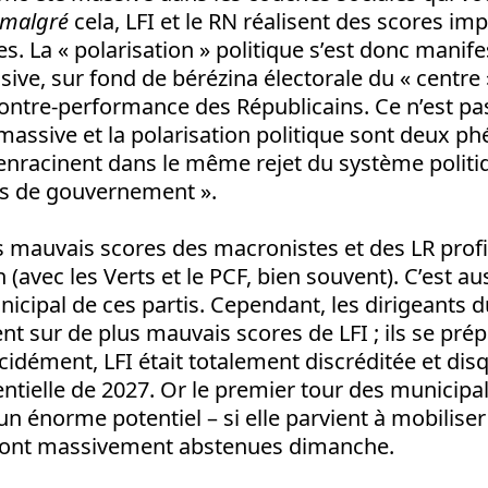
malgré
cela, LFI et le RN réalisent des scores im
s. La « polarisation » politique s’est donc manif
sive, sur fond de bérézina électorale du « centre
contre-performance des Républicains. Ce n’est pa
 massive et la polarisation politique sont deux 
enracinent dans le même rejet du système politiqu
tis de gouvernement ».
es mauvais scores des macronistes et des LR profi
n (avec les Verts et le PCF, bien souvent). C’est aus
nicipal de ces partis. Cependant, les dirigeants d
ent sur de plus mauvais scores de LFI ; ils se prép
cidément, LFI était totalement discréditée et disq
dentielle de 2027. Or le premier tour des municipa
 un énorme potentiel – si elle parvient à mobilise
 sont massivement abstenues dimanche.