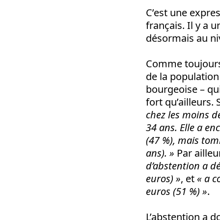
C’est une expres
français. Il y a
désormais au niv
Comme toujours, 
de la population 
bourgeoise – qu
fort qu’ailleurs.
chez les moins d
34 ans. Elle a en
(47 %), mais tom
ans). »
Par ailleu
d’abstention a d
euros) »
, et
« a c
euros (51 %) »
.
L’abstention a d