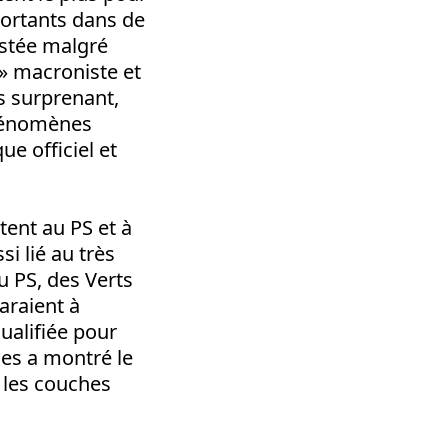
portants dans de
estée malgré
 » macroniste et
s surprenant,
phénomènes
e officiel et
tent au PS et à
si lié au très
u PS, des Verts
araient à
ualifiée pour
les a montré le
r les couches