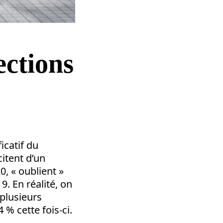
ections
ficatif du
citent d’un
0, « oublient »
. En réalité, on
plusieurs
 % cette fois-ci.