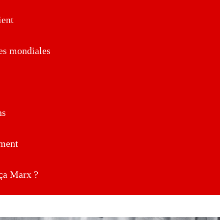
ent
es mondiales
ns
ment
a Marx ?