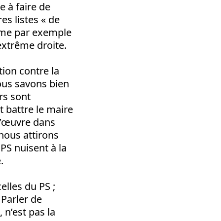
e à faire de
es listes « de
omme par exemple
’extrême droite.
ion contre la
Nous savons bien
rs sont
t battre le maire
l’œuvre dans
nous attirons
 PS nuisent à la
.
elles du PS ;
 Parler de
 n’est pas la