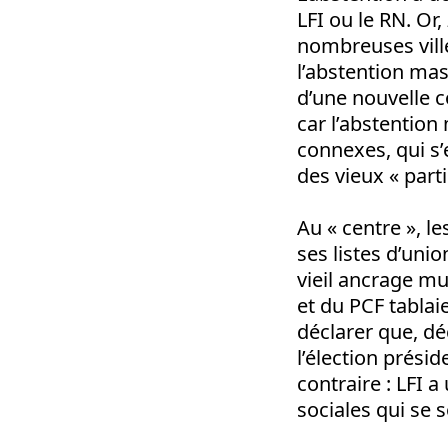
LFI ou le RN. Or,
nombreuses ville
l’abstention mas
d’une nouvelle 
car l’abstention
connexes, qui s’
des vieux « par
Au « centre », l
ses listes d’unio
vieil ancrage mu
et du PCF tablai
déclarer que, dé
l’élection prési
contraire : LFI a
sociales qui se