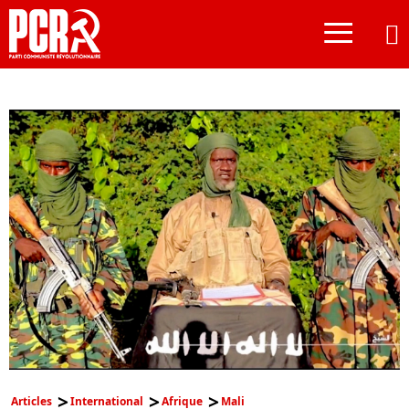
≡
Articles
International
Afrique
Mali