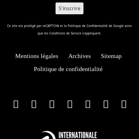
Ce site est protégé par reCAPTCHA et la
Politique de Confidentalité
de Google ainsi
que les
Conditions de Service
s'appliquent.
Mentions légales
Archives
Sitemap
Politique de confidentialité
facebook
X
Instagram
Youtube
Tik Tok
Wha
T