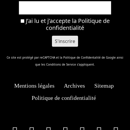
J’ai lu et j’accepte la
Politique de
confidentialité
Ce site est protégé par reCAPTCHA et la
Politique de Confidentalité
de Google ainsi
que les
Conditions de Service
s'appliquent.
Mentions légales
Archives
Sitemap
Politique de confidentialité
facebook
X
Instagram
Youtube
Tik Tok
Wha
T