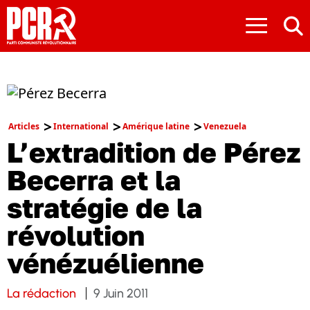
≡
Articles
International
Amérique latine
Venezuela
L’extradition de Pérez
Becerra et la
stratégie de la
révolution
vénézuélienne
La rédaction
9 Juin 2011