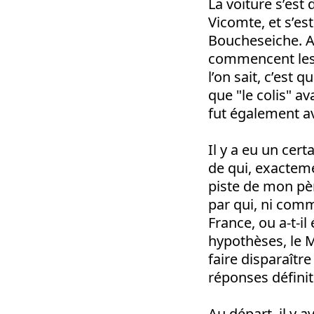
La voiture s’est
Vicomte, et s’es
Boucheseiche. A p
commencent les 
l’on sait, c’est 
que "le colis" a
fut également ave
Il y a eu un cer
de qui, exacteme
piste de mon pèr
par qui, ni comm
France, ou a-t-i
hypothèses, le Mo
faire disparaître
réponses définit
Au départ, il y 