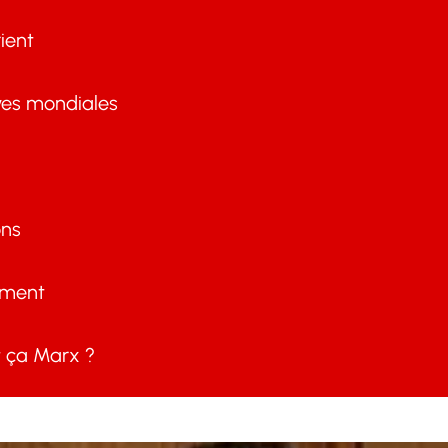
ient
ves mondiales
ons
ement
ça Marx ?