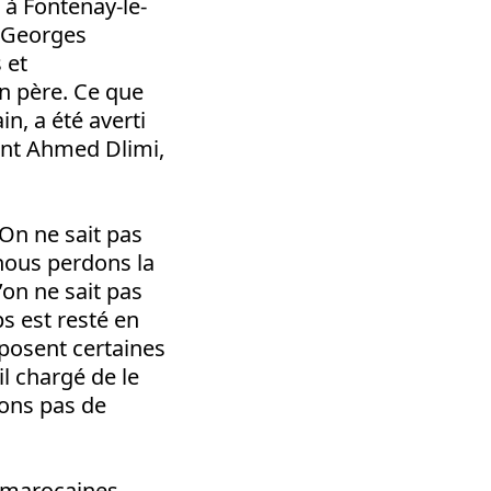
 à Fontenay-le-
, Georges
 et
n père. Ce que
in, a été averti
dant Ahmed Dlimi,
 On ne sait pas
 nous perdons la
’on ne sait pas
s est resté en
pposent certaines
il chargé de le
avons pas de
és marocaines