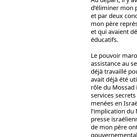
d’éliminer mon p
et par deux con
mon père représe
et qui avaient d
éducatifs.
Le pouvoir maroc
assistance au se
déjà travaillé p
avait déjà été ut
rôle du Mossad i
services secret
menées en Israël
l’implication du
presse israélien
de mon père ont
gouvernementale