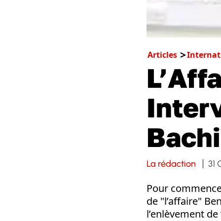
Articles
Internat
L’Aff
Inter
Bachi
La rédaction
31 
Pour commencer,
de "l’affaire" B
l’enlèvement de 