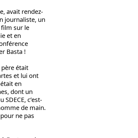
, avait rendez-
n journaliste, un
film sur le
ie et en
 conférence
er Basta !
 père était
rtes et lui ont
 était en
nes, dont un
u SDECE, c’est-
n homme de main.
 pour ne pas