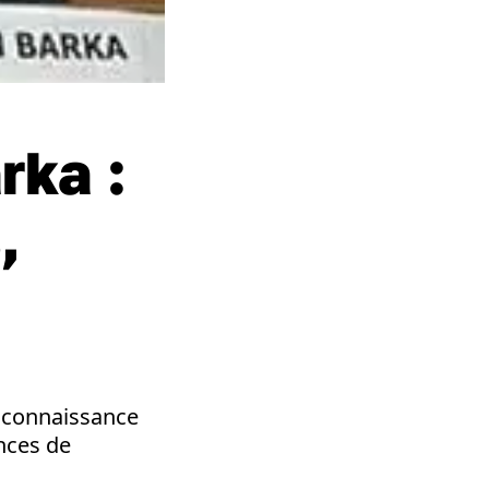
rka :
,
s connaissance
ances de