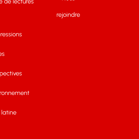
te de lectures
rejoindre
ressions
es
pectives
ironnement
latine