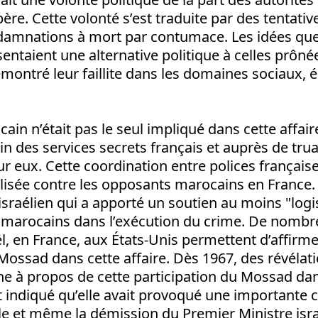
ère. Cette volonté s’est traduite par des tentativ
damnations à mort par contumace. Les idées que
ntaient une alternative politique à celles prôné
émontré leur faillite dans les domaines sociaux,
ain n’était pas le seul impliqué dans cette affaire
in des services secrets français et auprès de tru
our eux. Cette coordination entre polices françai
ilisée contre les opposants marocains en France. I
sraélien qui a apporté un soutien au moins "logi
s marocains dans l’exécution du crime. De nomb
, en France, aux États-Unis permettent d’affirme
 Mossad dans cette affaire. Dès 1967, des révélat
ne à propos de cette participation du Mossad dan
 indiqué qu’elle avait provoqué une importante c
 et même la démission du Premier Ministre isra