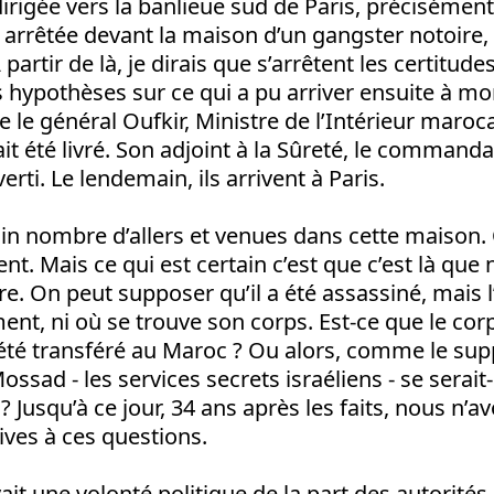
 dirigée vers la banlieue sud de Paris, précisément
t arrêtée devant la maison d’un gangster notoire
artir de là, je dirais que s’arrêtent les certitudes
hypothèses sur ce qui a pu arriver ensuite à mo
que le général Oufkir, Ministre de l’Intérieur maroca
vait été livré. Son adjoint à la Sûreté, le comman
rti. Le lendemain, ils arrivent à Paris.
tain nombre d’allers et venues dans cette maison.
nt. Mais ce qui est certain c’est que c’est là que
e. On peut supposer qu’il a été assassiné, mais l
ent, ni où se trouve son corps. Est-ce que le corp
l été transféré au Maroc ? Ou alors, comme le su
ssad - les services secrets israéliens - se serait-
 ? Jusqu’à ce jour, 34 ans après les faits, nous n’
ives à ces questions.
avait une volonté politique de la part des autorit