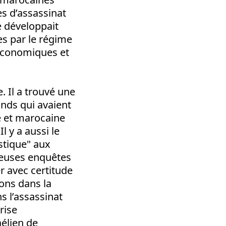
es d’assassinat
 développait
es par le régime
 économiques et
. Il a trouvé une
ands qui avaient
se et marocaine
l y a aussi le
stique" aux
reuses enquêtes
r avec certitude
ions dans la
s l’assassinat
rise
élien de