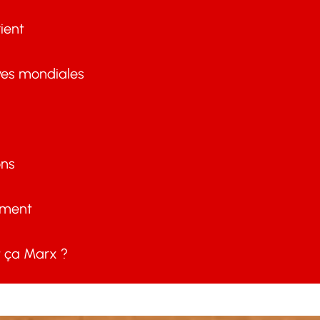
ient
ves mondiales
ons
ement
ça Marx ?