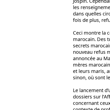
Jospin. Cependan
les renseignemen
dans quelles cir
fois de plus, ref
Ceci montre la 
marocain. Des tu
secrets marocain
nouveau refus mo
annoncée au Maro
mères marocaines
et leurs maris, a
sinon, où sont l
Le lancement d’
dossiers sur l’A
concernant ceux 
contexte de prof