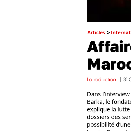
Articles
Internat
Affai
Maroc
La rédaction
31 
Dans l’interview
Barka, le fondat
explique la lutt
dossiers des serv
possibilité d’u