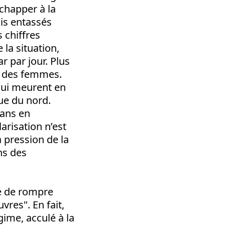
chapper à la
is entassés
 chiffres
 la situation,
r par jour. Plus
% des femmes.
 qui meurent en
ue du nord.
 ans en
arisation n’est
 pression de la
ns des
té de rompre
vres". En fait,
égime, acculé à la