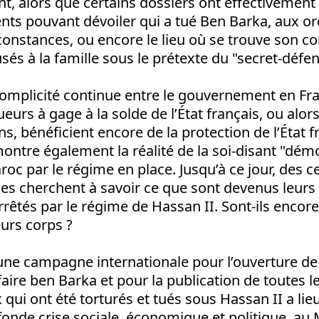
t, alors que certains dossiers ont effectivement 
ts pouvant dévoiler qui a tué Ben Barka, aux or
constances, ou encore le lieu où se trouve son co
usés à la famille sous le prétexte du "secret-défen
complicité continue entre le gouvernement en Fra
eurs à gage à la solde de l’État français, ou alor
s, bénéficient encore de la protection de l’État f
ntre également la réalité de la soi-disant "démo
c par le régime en place. Jusqu’à ce jour, des c
 cherchent à savoir ce que sont devenus leurs fil
rrêtés par le régime de Hassan II. Sont-ils encore
eurs corps ?
une campagne internationale pour l’ouverture de 
ffaire ben Barka et pour la publication de toutes 
qui ont été torturés et tués sous Hassan II a lie
onde crise sociale, économique et politique, au 