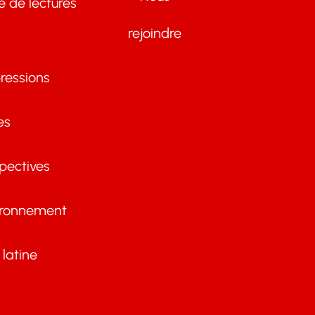
te de lectures
rejoindre
ressions
es
pectives
ironnement
latine