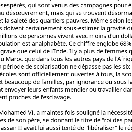
ésespérés, qui sont venus des campagnes pour é
 au désœuvrement, mais qui se trouvent désorma
et la saleté des quartiers pauvres. Même selon les
ls doivent certainement sous-estimer la gravité de
illions de personnes vivent avec moins d’un dolla
pulation est analphabète. Ce chiffre englobe 68
 grave que celui de l’Inde. Il y a plus de femmes
 Maroc que dans tous les autres pays de l’Afriq
 la période de scolarisation ne dépasse pas les six
écoles sont officiellement ouvertes à tous, la scol
et beaucoup de familles, par ignorance ou sous la
t envoyer leurs enfants mendier ou travailler da
nt proches de l’esclavage.
 Mohamed VI, a maintes fois souligné la nécessi
s de son père, se donnant le titre de "roi des pau
ssan II avait lui aussi tenté de "libéraliser" le r