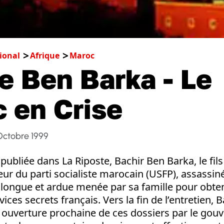
ional
Afrique
Maroc
re Ben Barka - Le
 en Crise
Octobre 1999
 publiée dans La Riposte, Bachir Ben Barka, le fi
eur du parti socialiste marocain (USFP), assassin
e longue et ardue menée par sa famille pour obten
ices secrets français. Vers la fin de l’entretien, 
ne ouverture prochaine de ces dossiers par le go