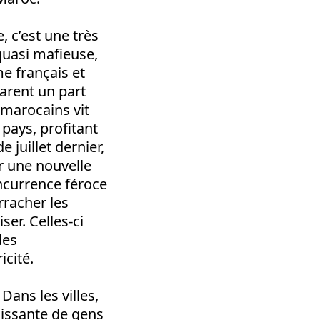
, c’est une très
quasi mafieuse,
e français et
arent un part
 marocains vit
pays, profitant
 juillet dernier,
r une nouvelle
ncurrence féroce
rracher les
er. Celles-ci
des
icité.
Dans les villes,
dissante de gens