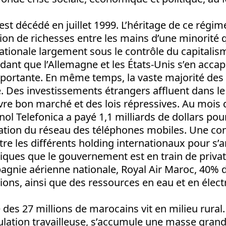
est décédé en juillet 1999. L’héritage de ce régime
ion de richesses entre les mains d’une minorité 
tionale largement sous le contrôle du capitalism
ant que l’Allemagne et les États-Unis s’en accap
mportante. En même temps, la vaste majorité des
. Des investissements étrangers affluent dans le 
re bon marché et des lois répressives. Au mois de
ol Telefonica a payé 1,1 milliards de dollars pou
itation du réseau des téléphones mobiles. Une co
re les différents holding internationaux pour s’a
iques que le gouvernement est en train de privatis
pagnie aérienne nationale, Royal Air Maroc, 40% 
ns, ainsi que des ressources en eau et en électr
 des 27 millions de marocains vit en milieu rural. 
ulation travailleuse, s’accumule une masse gran