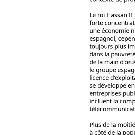
Le roi Hassan II 
forte concentrat
une économie na
espagnol, cepend
toujours plus i
dans la pauvreté
de la main d’œuv
le groupe espagn
licence d’explo
se développe ent
entreprises publ
incluent la com
télécommunicatio
Plus de la moitié
à côté de la pop