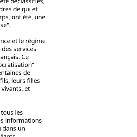
été déclassifiés,
dres de qui et
rps, ont été, une
se".
nce et le régime
s des services
rançais. Ce
cratisation"
entaines de
s, leurs filles
 vivants, et
tous les
les informations
u dans un
Maroc.