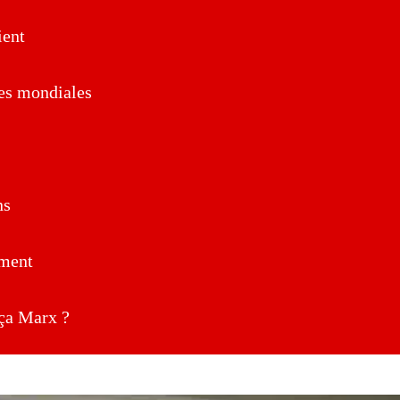
ent
es mondiales
ns
ment
a Marx ?