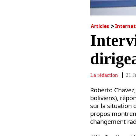
Articles
Internat
Interv
dirige
La rédaction
21 J
Roberto Chavez, 
boliviens), rép
sur la situation 
propos montrent 
changement radi