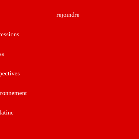
rejoindre
essions
es
pectives
ironnement
atine