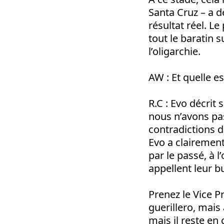
Santa Cruz – a d
résultat réel. L
tout le baratin s
l’oligarchie.
AW : Et quelle e
R.C : Evo décri
nous n’avons pas
contradictions 
Evo a clairement
par le passé, à 
appellent leur b
Prenez le Vice P
guerillero, mais
mais il reste en 