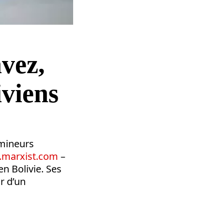
vez,
iviens
 mineurs
marxist.com
–
en Bolivie. Ses
r d’un