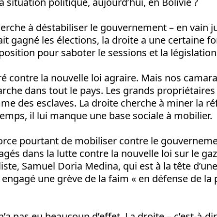
a situation politique, aujourd’hui, en Bolivie ?
cherche à déstabiliser le gouvernement – en vain j
it gagné les élections, la droite a une certaine f
e position pour saboter le sessions et la législation
é contre la nouvelle loi agraire. Mais nos camar
che dans tout le pays. Les grands propriétaires t
me des esclaves. La droite cherche à miner la ré
mps, il lui manque une base sociale à mobilier.
fforce pourtant de mobiliser contre le gouvernemen
s dans la lutte contre la nouvelle loi sur le gaz 
iste, Samuel Doria Medina, qui est à la tête d’un
engagé une grève de la faim « en défense de la 
n’a pas eu beaucoup d’effet. La droite – c’est-à-dir