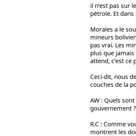
il n’est pas sur
pétrole. Et dans l
Morales a le sou
mineurs bolivien
pas vrai. Les mi
plus que jamais 
attend, c’est ce
Ceci-dit, nous 
couches de la po
AW : Quels sont 
gouvernement ?
R.C : Comme vou
montrent les do