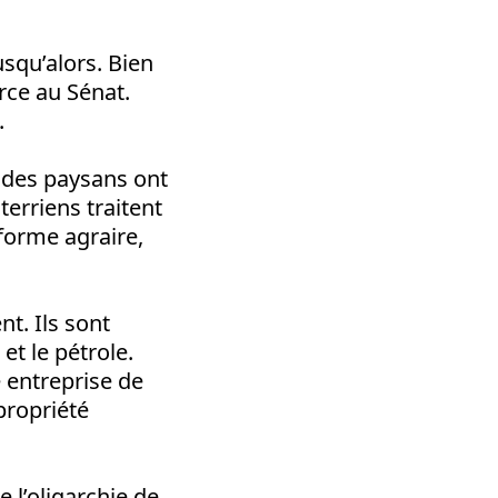
usqu’alors. Bien
orce au Sénat.
.
ades paysans ont
erriens traitent
forme agraire,
t. Ils sont
et le pétrole.
e entreprise de
propriété
e l’oligarchie de