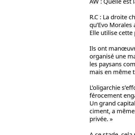
AW : Quelle est l
R.C : La droite 
qu’Evo Morales a
Elle utilise cett
Ils ont manœuvr
organisé une mar
les paysans com
mais en même te
L’oligarchie s’e
férocement engagé
Un grand capital
ciment, a même 
privée. »
A ce stade, cela 